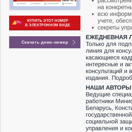
рассмотрени
на конкретн
всю информ
учете, обес
КУПИТЬ ЭТОТ НОМЕР
В ЭЛЕКТРОННОМ ВИДЕ
секреты упр
ЕЖЕДНЕВНАЯ Л
Скачать демо-номер
Только для подп
линия для консу
касающиеся кадр
интересные и ак
консультаций и 
издания. Подро
НАШИ АВТОРЫ
Ведущие специал
работники Минис
Беларусь, Конст
государственной
социальной защи
управления и ко