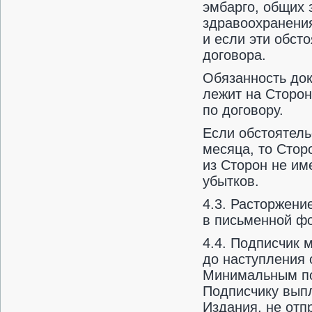
эмбарго, общих 
здравоохранения
и если эти обст
договора.
Обязанность док
лежит на Сторон
по договору.
Если обстоятель
месяца, то Стор
из Сторон не им
убытков.
4.3. Расторжени
в письменной ф
4.4. Подписчик 
до наступления 
Минимальным по
Подписчику выпл
Издания, не отп