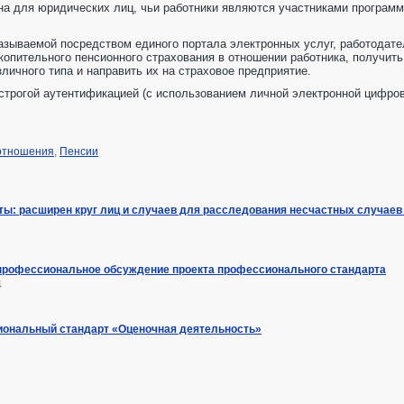
на для юридических лиц, чьи работники являются участниками програм
казываемой посредством единого портала электронных услуг, работодат
копительного пенсионного страхования в отношении работника, получит
зличного типа и направить их на страховое предприятие.
 строгой аутентификацией (с использованием личной электронной цифров
отношения
,
Пенсии
ты: расширен круг лиц и случаев для расследования несчастных случаев
профессиональное обсуждение проекта профессионального стандарта
4
ональный стандарт «Оценочная деятельность»