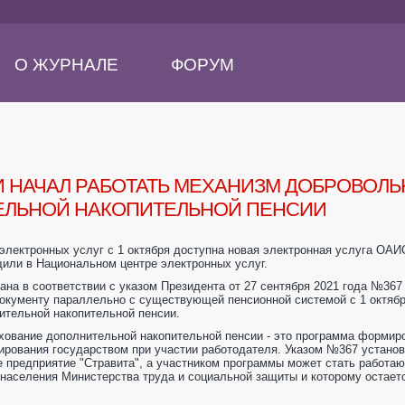
О ЖУРНАЛЕ
ФОРУМ
И НАЧАЛ РАБОТАТЬ МЕХАНИЗМ ДОБРОВОЛ
ЛЬНОЙ НАКОПИТЕЛЬНОЙ ПЕНСИИ
электронных услуг с 1 октября доступна новая электронная услуга ОАИ
щили в Национальном центре электронных услуг.
тана в соответствии с указом Президента от 27 сентября 2021 года №36
документу параллельно с существующей пенсионной системой с 1 октябр
ительной накопительной пенсии.
хование дополнительной накопительной пенсии - это программа формир
ирования государством при участии работодателя. Указом №367 установ
е предприятие "Стравита", а участником программы может стать работа
населения Министерства труда и социальной защиты и которому остается