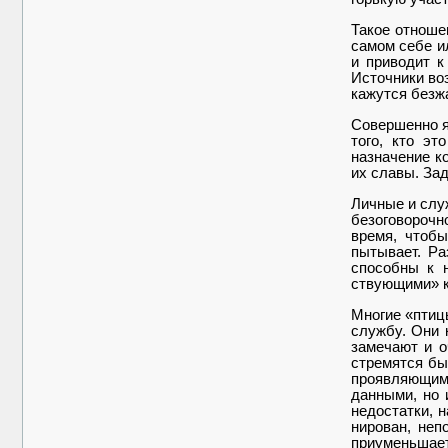
Такое отношен
самом себе и
и приводит к
Источники во
кажутся безж
Совершенно яс
того, кто эт
назначение к
их славы. За
Личные и слу
безоговорочн
время, чтобы
пытывает. Ра
способны к 
ствующими» ка
Многие «птицы
службу. Они 
замечают и о
стремятся бы
проявляющими
данными, но 
недостат­ки,
нирован, неп
приуменьшает