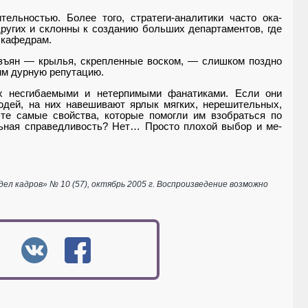
тельностью. Более того, стратеги-аналитики часто ока­
ругих и склонны к соз­данию больших департаментов, где
 кафедрам.
изъян — крылья, скрепленные воском, — слишком поздно
 им дурную репутацию.
их несгибаемыми и нетерпимыми фанатиками. Если они
ей, на них навеши­вают ярлык мягких, нерешитель­ных,
те самые свойства, которые помогли им взобраться по
льная справедливость? Нет… Просто плохой выбор и ме­
 кадров» № 10 (57), октябрь 2005 г. Воспроизведение возможно