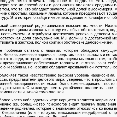
следует четко от­личать подлинное от подделки. Есть люди
верят, что их способ­ности и достижения являются средними
 том, что те, кто обладает значительной долей высокомерия, м
ние к про­стым, скромным людям, которые преодолевают труднос
уру. Это история о зайце и черепахе, Дави­де и Голиафе и о п
зкой самооценкой редко занимают высокие долж­ности. Низка
реки прин­ципам извлекать выгоду из любых обстоятельств, под
 неотъ-емлемым атрибутом достижения успеха в деловом ми
оста­точная доля самоуважения. Мы должны в достаточной мер
во­вать в жесткой, полной критики обстановке деловой жизни.
е проблема связа­на с людьми, которые обладают кажущим
. Явно выраженные нарциссы представляют опасность и не так
сто это люди, которые всецело поглощены мыслью о том, что
я преувеличивают соб­ственные таланты и не отказывают себе
то они забавны, но нередко обладают чрезвычайной мстительно
бъясняет такой не­естественно высокий уровень нарциссизма,
ссы, представители делового мира, уверены, что в прошлом с
трен­ней незащищенности может быть компенсировано посто
х достоинств. Они жаждут иметь устойчивое положительное п
помощности и низкой само-оценкой.
более часто наблюда­емых черт нарцисса является ка­признос
онечно же, большин­ство психологов видят причину появления
ведение родителей, которые с вниманием относились ко всем в
 безразличны (или, что хуже, выказывали не­одобрение) к пр
ть Икара нам следует винить Дедала!