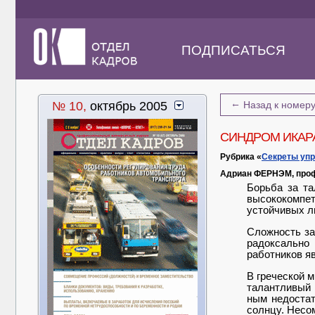
ПОДПИСАТЬСЯ
←
№ 10,
октябрь 2005
Назад к номер
СИНДРОМ ИКАР
Рубрика «
Секреты уп
Адриан ФЕРНЭМ, проф
Борьба за та
высококомпет
устойчивых л
Сложность зак
радоксально 
работников яв
В греческой 
талантливый 
ным недостат
солнцу. Несом