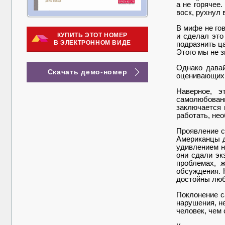
а не горячее.
воск, рухнул 
В мифе не го
КУПИТЬ ЭТОТ НОМЕР
и сделал это
В ЭЛЕКТРОННОМ ВИДЕ
подразнить ц
Этого мы не з
Однако давай
Скачать демо-номер
оценивающих 
Наверное, э
самолюбован
заключается 
работать, не
Проявление с
Американцы д
удив­лением 
они сда­ли э
проблемах, 
обсуждения. 
достойны люб
Поклонение с
нарушения, не
человек, чем