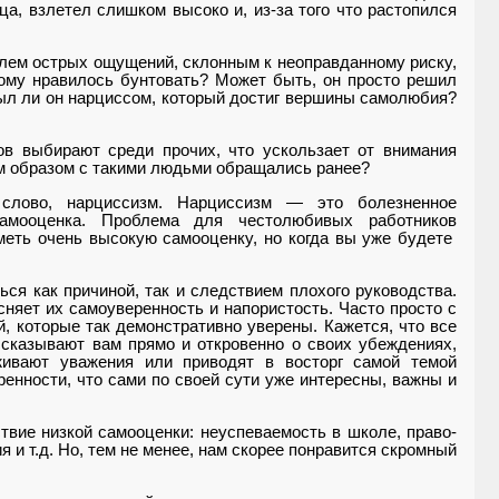
тца, взлетел слишком высоко и, из-за того что растопился
елем острых ощущений, склонным к неоправданному ри­ску,
рому нравилось бунтовать? Может быть, он просто решил
ыл ли он нарциссом, который достиг вершины самолю­бия?
ов выбирают среди про­чих, что ускользает от внимания
им образом с такими людьми обращались ранее?
сло­во, нарциссизм. Нарциссизм — это болезненное
самооценка. Про­блема для честолюбивых работ­ников
меть очень высокую самооценку, но когда вы уже будете
ся как причиной, так и следствием плохого руководства.
сняет их самоуверенность и напористость. Часто просто с
 которые так демонстративно уверены. Кажется, что все
­сказывают вам прямо и откровен­но о своих убеждениях,
живают уважения или приводят в восторг самой темой
ренности, что сами по своей сути уже интересны, важны и
вие низкой самооценки: неуспеваемость в школе, право­
 и т.д. Но, тем не менее, нам скорее понравится скромный