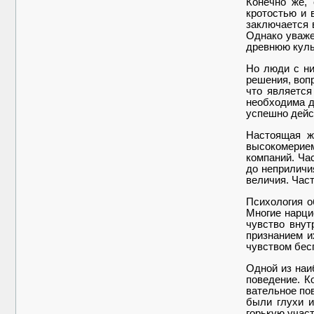
Конечно же, 
кротостью и 
заключается в
Однако уваже
древнюю культ
Но люди с ни
решения, воп
что является
необходима д
успешно дейст
Настоящая ж
высокомерием
компаний. Ча
до неприличи
величия. Час
Психология о
Многие нарци
чувство вну
признанием и
чувством бес
Одной из наи
поведение. К
вательное по
были глухи и
горькую учас