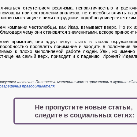
личаться отсутстви­ем реализма, непрактичностью и расточи
помощны при со­ставлении анализов, не способны влиять на д
наково мысля­щие с ними сотрудники, подобно университетским
ем компании че­столюбцы, как Икар, взмывают вверх. Но их 
 благодаря чему они становятся знамениты­ми, вскоре приносит
воей прямотой, они вдруг могут стать в глазах окружающ
пособностью проявлять понимание и входить в положение люд
пимых к плохо выполняемой работе людей. Увы, но именно 
стнице на самый верх, приводят и к падению. Иро­ния? Идеа
икуется частично. Полностью материал можно прочитать в журнале «Отдел
 разрешения правообладателя
.
Не пропустите новые статьи,
следите в социальных сетях: