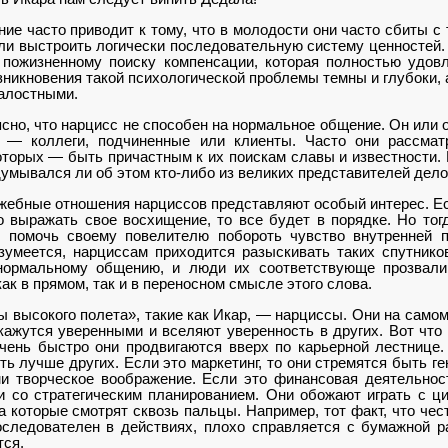
ие часто приводит к тому, что в молодости они часто сбиты с 
ли выстроить логи­чески последовательную систему ценностей. 
 пожизненному поиску компенсации, которая пол­ностью удов
зникновения такой психологической проблемы темны и глубоки,
алостными.
но, что нарцисс не способен на нормальное обще­ние. Он или он
о — коллеги, подчиненные или клиенты. Часто они рассмат
оторых — быть причастным к их поискам славы и известности. 
думывался ли об этом кто-либо из великих представителей дел
жебные отношения нарциссов представляют особый интерес. Есл
о выражать свое восхищение, то все будет в поряд­ке. Но тог
 помочь своему по­велителю побороть чувство вну­тренней п
зумеется, нарциссам приходится разыскивать таких спутников
нормальному обще­нию, и люди их соответствующе прозвали
к в прямом, так и в переносном смысле этого слова.
 высокого поле­та», такие как Икар, — нарциссы. Они на самом
кажутся уве­ренными и вселяют уверенность в других. Вот что
чень бы­стро они продвигаются вверх по карьерной лестнице.
ть лучше других. Если это маркетинг, то они стремятся быть г
 творческое воображение. Если это финансовая деятельность
и со стратегическим планировани­ем. Они обожают играть с 
 на которые смотрят сквозь пальцы. Например, тот факт, что 
оследователен в действиях, плохо справляется с бумажной ра
ся.