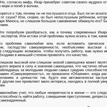
 Но, соглас­но мифу, Икар пренебрег советом своего мудрого о
в море и погиб в волнах.
ворится о том, почему он не послушался отца. Был ли он искат
 от скуки? Или, скорее, он был непослушным ребенком, кото
аря Миноса, но слишком большое самомнение об­мануло его? Б
наем.
те попробуем разо­браться, как и почему современ­ных Икар
экспертов. Или ис­токи этой проблемы нужно искать в том, как
то проблема самолюбия или, если вспомнить греческое 
ие, го­сподство самоуверенности, необъ­яснимо высокая 
в следующем: возможно, чтобы получить работу, вам нужно и
обходимо в меньшей степени проявлять это качество.
лишком высокой или слишком низкой самооценки мо­жет являть
олго верили в силу и значение самооценки, что частич­но объя
наблюдаешь за молодыми людьми самых средних способно­стей,
кзамен «Самоуверенность», но провалили «Обаяние», когда рас
желаниях и ценностях так, будто они автоматически заслу
К другим они проявляют мало интереса, на­ходясь в полной уве
ви.
амолюбию учит, что любые неприятности в жизни — это следст
способность найти работу, совершение преступления, депрессия
 самонадеянный.