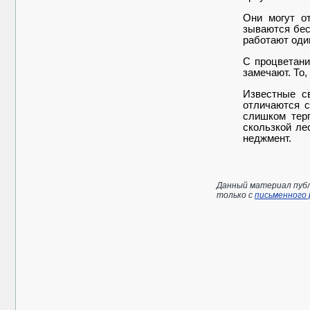
Они могут от
зываются бес
работают оди
С процветани
замечают. То,
Известные с
отличаются с
слишком тер
скользкой ле
неджмент.
Данный материал публ
только с
письменного