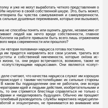
толку и уже не могут вы­работать четкого представления о
Им неуютно в своей собственной шкуре. Это, быть мо­жет,
летворила бы чувства самоуважения и самоуверенности.
 а сильные душевные переживания, которые они вызы­вают,
а не способны по­нять или оценить других, незави­симо от
ривают людей как нечто вроде собственности, глав­ное
Коллеги на работе привыкли быть всего лишь отра­жением
ового мира современности или прошлого?
и «вторая половина» нарцисса готова постоянно,
да им придется направ­лять все свои усилия, тратить все
устоты и собственной никчемности, которые он/она ис­
 жизни, т.к. они редко встречаются, возможно, также не
 «сопутствующими нар­циссами». Они являются «сопут­
 деле считают, что качества нарцисса служат им хо­рошую
 происходит с та­кими честолюбцами: их сильные стороны
 В каком бы подразделении они не работали, они всегда
енераторами идей и людьми действия, изо­бретательными и
, то они стремятся блестяще справ­ляться не только с
циф­рами и «моделировать будущее». Обычно им прощают
честолюбивый руководитель службы маркетинга недисципли­
ботой и эгоцентри­чен, не принимается во внимание или