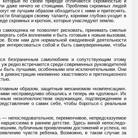
, которые по своей при­роде отличаются скромностью и
 или даже ничего не стоящими. Проблема скромных людей
огут не лучшим образом обходиться с ними и при­теснять.
ти благода­ря своему таланту, корнями глубо­ко уходит в
обеде скромных и кротких, которые унаследуют землю.
я самооценка не позволяет рисковать, принимать смелые
вергать себя волнениям и быть готовым к но­вым вызовам,
ре. Всем нам для нормальной ежедневной деятельности
е инте­ресоваться собой и быть самоуве­ренными, чтобы
ся безграничным само­любием и сопутствующим этому
 уж редко встречаются среди современных руководителей
бы быть лучшими, особенными или исключительными. Они
 в демонстрации неизменно хвастливого и претенциозного
стью.
 главным образом, защитным механизмом «ком­пенсации».
 ними несправедливо обошлись и теперь им «должны». Их
янным низкопоклонством окружающих, подтверждением и
ред­ставление о самих себе, чтобы бороться с реальным
ть — непоследовательное, переменчивое, непредсказуемое
 нарциссизма в раннем детстве. Здесь виной непоследо­
нешним, публичным проявлениям достижений и успе­ха, но
оявлению чувств ребенка. Возможно, в таком слу­чае за