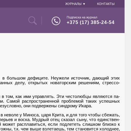
ЖУРНАЛЫ ▼
КОНТАКТЫ
Подписка на журнал
+375 (17) 385-24-54
ы в большом дефиците. Неужели источник, дающий этих
данных делу, открытых новаторским решениям, стрессо-
и в том, как ими управлять. Эти честолюбцы являются па­
и. Самой распространен­ной проблемой таких успешных
Безусловно, они подвер­жены синдрому Икара.
 неволе у Миноса, царя Крита, и для того чтобы сбежать,
ерьев и воска. Мудрый отец сказал сыну, что единствен­
 может расплавиться, если подлететь слишком близко к
ожны, т.к. чем выше взлетаешь, тем становится холоднее,