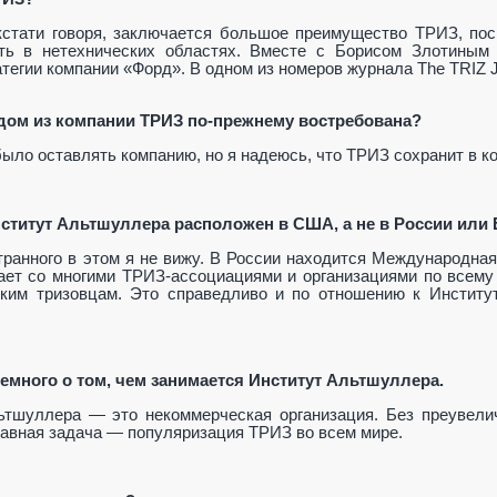
кстати говоря, заключается большое преимущество ТРИЗ, пос
ть в нетехнических областях. Вместе с Борисом Злотины
тегии компании «Форд». В одном из номеров журнала The TRIZ J
дом из компании ТРИЗ по-прежнему востребована?
было оставлять компанию, но я надеюсь, что ТРИЗ сохранит в к
Институт Альтшуллера расположен в США, а не в России или 
странного в этом я не вижу. В России находится Международна
ает со многими ТРИЗ-ассоциациями и организациями по всему 
ским тризовцам. Это справедливо и по отношению к Институ
.
немного о том, чем занимается Институт Альтшуллера.
ьтшуллера — это некоммерческая организация. Без преувели
авная задача — популяризация ТРИЗ во всем мире.