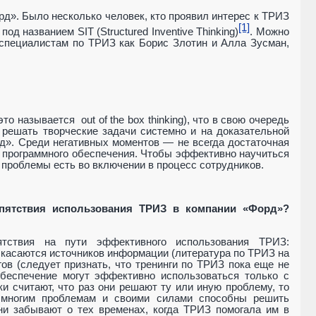
рд». Было несколько человек, кто проявил интерес к ТРИЗ
[1]
 под названием SIT (
Structured
Inventive
Thinking
)
. Можно
 специалистам по ТРИЗ как Борис Злотин и Алла Зусман,
 это называется
out
of
the
box
thinking
), что в свою очередь
решать творческие задачи системно и на доказательной
орд». Среди негативных моментов — не всегда достаточная
и программного обеспечения. Чтобы эффективно научиться
 проблемы есть во включении в процесс сотрудников.
епятствия использования ТРИЗ в компании «Форд»?
тствия на пути эффективного использования ТРИЗ:
касаются источников информации (литература по ТРИЗ на
ов (следует признать, что тренинги по ТРИЗ пока еще не
обеспечение могут эффективно использоваться только с
ки считают, что раз они решают ту или иную проблему, то
о многим проблемам и своими силами способны решить
они забывают о тех временах, когда ТРИЗ помогала им в