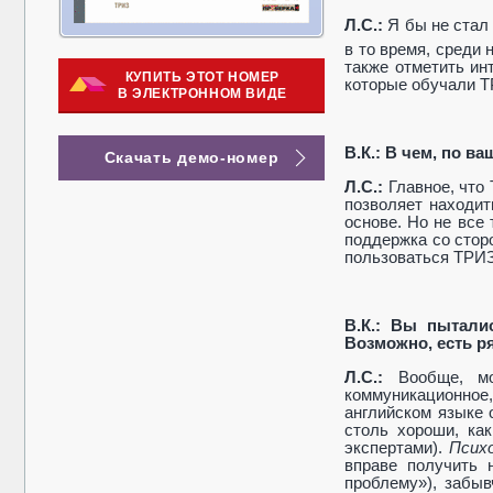
Л.С.:
Я бы не стал 
в то время, среди 
также отметить ин
КУПИТЬ ЭТОТ НОМЕР
которые обучали Т
В ЭЛЕКТРОННОМ ВИДЕ
В.К.: В чем, по 
Скачать демо-номер
Л.С.:
Главное, что
позволяет находи
основе. Но не все
поддержка со стор
пользоваться ТРИЗ
В.К.: Вы пытали
Возможно, есть р
Л.С.:
Вообще, м
коммуникационное,
английском языке 
столь хороши, ка
экспертами).
Психо
вправе получить 
проблему»), забыв