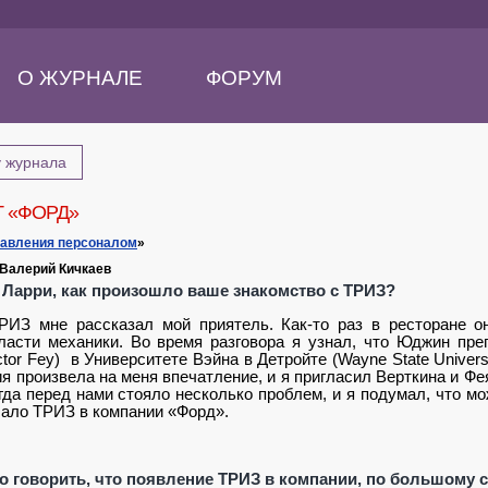
О ЖУРНАЛЕ
ФОРУМ
у журнала
 «ФОРД»
равления персоналом
»
 Валерий Кичкаев
 Ларри, как произошло ваше знакомство с ТРИЗ?
ИЗ мне рассказал мой приятель. Как-то раз в ресторане 
ласти механики. Во время разговора я узнал, что Юджин пр
ctor
Fey
) в Университете Вэйна в Детройте (
Wayne
State
Univers
ия произвела на меня впечатление, и я пригласил Верткина и Ф
огда перед нами стояло несколько проблем, и я подумал, что 
ало ТРИЗ в компании «Форд».
но говорить, что появление ТРИЗ в компании, по большому с