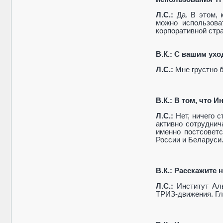
Л.С.:
Да. В этом, 
можно использова
корпоративной стра
В.К.:
С вашим ухо
Л.С.:
Мне грустно 
В.К.: В том, что 
Л.С.:
Нет, ничего 
активно сотруднич
именно постсовет
России и Беларуси
В.К.: Расскажите 
Л.С.:
Институт Ал
ТРИЗ-движения. Гл