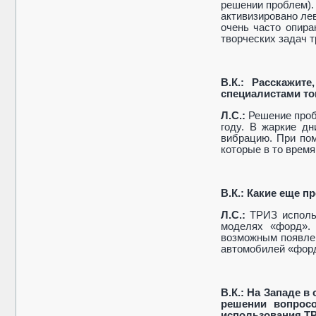
решении проблем)
активизировано ле
очень часто опира
творческих задач т
В.К.: Расскажит
специалистами то
Л.С.:
Решение пробл
году. В жаркие д
вибрацию. При по
которые в то время
В.К.: Какие еще 
Л.С.:
ТРИЗ использ
моделях «форд».
возможным появлен
автомобилей «форд
В.К.: На Западе 
решении вопросо
использования Т