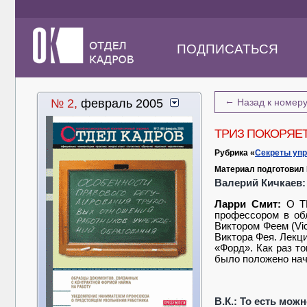
ПОДПИСАТЬСЯ
←
№ 2,
февраль 2005
Назад к номер
ТРИЗ ПОКОРЯЕТ
Рубрика «
Секреты уп
Материал подготовил
Валерий Кичкаев:
Ларри Смит:
О ТР
профессором в об
Виктором Феем (
Vi
Виктора Фея. Лекц
«Форд». Как раз т
было положено нач
В.К.: То есть мож