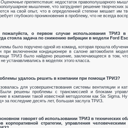
.
Оценочные препятствия
: недостаток правополушарного мышл
вополушарное мышление, что затрудняет решение творческих за
ются на свой опыт, что в определенной степени мешает им тв
ребует глубокого проникновения в проблему, что не всегда вос
е, пожалуйста, о первом случае использования ТРИЗ в
гда стояла задача по снижению вибрации в модели
Ford
Esc
емы было поручено одной из команд, которая прошла обучение
ни при включенном кондиционере в салоне автомобиля мод
мощи ТРИЗ было найдено решение, заключающееся в том, что
 не устанавливались в моделях этого класса.
проблемы удалось решить в компании при помощи ТРИЗ?
овалась для усовершенствования системы вентиляции и ката
 Были решены проблемы с трансмиссией и блоками управл
ие в компании такой известной методологии как
Six
Sigma
. Ну
» за последние десять лет, большая заслуга ТРИЗ.
в основном говорят об использовании ТРИЗ в технических об
в корпоративной стратегии, управления человеческими
РИЗ?