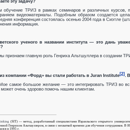
шаете эту задачу?
 обучение ТРИЗ в рамках семинаров и различных курсов, пе
траняем видеоматериалы. Подобным образом создается цел
едняя конференция состоялась осенью 2004 года в Сиэтле (шт
нения информация.
оветского ученого в названии института — это дань ува
З?
мы признаем главную роль Генриха Альтшуллера в создании ТРИЗ
[2]
а из компании «Форд» вы стали работать в
Juran
Institute
. 
Мое самое большое желание — это интегрировать ТРИЗ во все
 может очень здорово помочь нашим клиентам.
inking
(SIT) — метод, разработанный специалистами Израильского открытого университе
енной Генрихом Альтшуллером, в связи с нехваткой времени для обучения сотрудников. В 
ился в 1995 г.