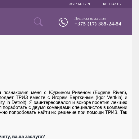
ЖУРНАЛЫ ▼
КОНТАКТЫ
Подписка на журнал
+375 (17) 385-24-54
он познакомил меня с Юджином Ривеном (
Eugene
Riven
),
еподает ТРИЗ вместе с Игорем Верткиным (
Igor
Vertkin
) и
ity
in
Detroit
). Я заинтересовался и вскоре посетил лекцию
ея поработать с двумя командами специалистов в компании
можно попробовать найти их решение при помощи ТРИЗ. Так
чету, ваша заслуга?