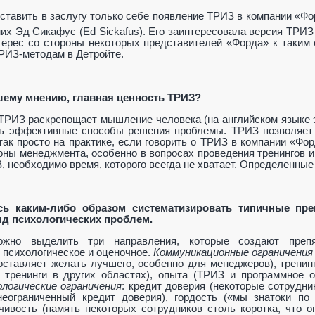
ставить в заслугу только себе появление ТРИЗ в компании «Фо
них Эд Сикафус (Ed Sickafus). Его заинтересовала версия ТРИЗ
терес со стороны некоторых представителей «Форда» к таким
РИЗ-методам в Детройте.
вашему мнению, главная ценность ТРИЗ?
 ТРИЗ раскрепощает мышление человека (на английском языке
ть эффективные способы решения проблемы. ТРИЗ позволяет 
 так просто на практике, если говорить о ТРИЗ в компании «Ф
оны менеджмента, особенно в вопросах проведения тренингов 
, необходимо время, которого всегда не хватает. Определенные
сь каким-либо образом систематизировать типичные пр
яд психологических проблем.
ожно выделить три направления, которые создают препя
 психологическое и оценочное.
Коммуникационные ограничения
оставляет желать лучшего, особенно для менеджеров), тренинг
к тренинги в других областях), опыта (ТРИЗ и программное 
логические
ограничения
: кредит доверия (некоторые сотрудни
неограниченный кредит доверия), гордость («мы знатоки п
чивость (память некоторых сотрудников столь коротка, что 