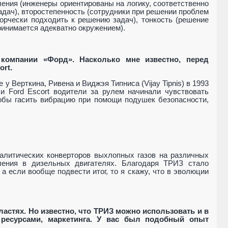
ения (инженеры ориентированы на логику, соответственно
дач), второстепенность (сотрудники при решении проблем
орчески подходить к решению задач), тонкость (решение
принимается адекватно окружением).
 компании «Форд». Насколько мне известно, перед
ort
.
 у Верткина, Ривена и Виджэя Типниса (
Vijay
Tipnis
) в 1993
ели
Ford
Escort
водители за рулем начинали чувствовать
бы гасить вибрацию при помощи подушек безопасности,
литических конверторов выхлопных газов на различных
ения в дизельных двигателях. Благодаря ТРИЗ стало
 а если вообще подвести итог, то я скажу, что в эволюции
ластях. Но известно, что ТРИЗ можно использовать и в
 ресурсами, маркетинга. У вас был подобный опыт