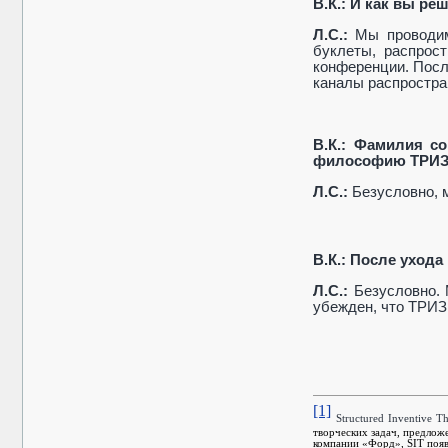
В.К.: И как вы ре
Л.С.:
Мы проводим
буклеты, распрос
конференции. Посл
каналы распростра
В.К.: Фамилия с
философию ТРИ
Л.С.:
Безусловно, 
В.К.: После уход
Л.С.:
Безусловно. 
убежден, что ТРИЗ
[1]
Structured
Inventive
Th
творческих задач, предлож
компании «Форд»,
SIT
появ