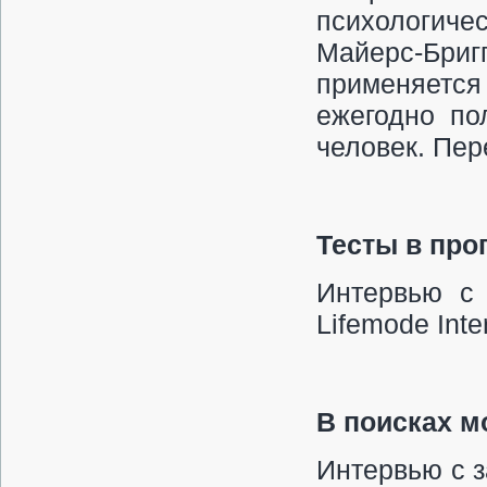
психологич
Майерс-Бри
применяетс
ежегодно по
человек. Пер
Тесты в про
Интервью с 
Lifemode Int
В поисках м
Интервью с 