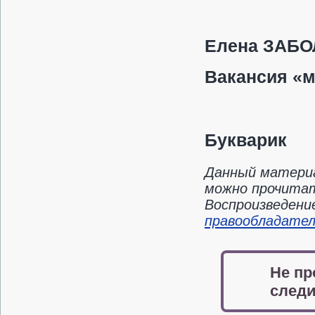
Елена ЗАБ
Вакансия «м
Букварик
Данный материа
можно прочитать
Воспроизведени
правообладате
Не пр
следи