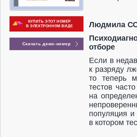
КУПИТЬ ЭТОТ НОМЕР
Людмила С
В ЭЛЕКТРОННОМ ВИДЕ
Психодиагн
Скачать демо-номер
отборе
Если в неда
к разряду лж
то теперь м
тестов част
на определе
непроверенн
популяция и 
в котором те