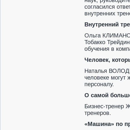
наук,
руководит
согласился отве
внутренних трен
Внутренний тр
Ольга КЛИМАНО
Тобакко Трейдин
обучения в комп
Человек, котор
Наталья ВОЛОДИ
человеке могут 
персоналу.
О самой большо
Бизнес-тренер 
тренеров.
«Машина» по п