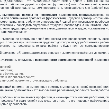
 (должностей) - это выполнение работником у одного и того же наним
льной работы по другой профессии (должности) или обязанностей времен
новленной законодатель­ством продолжительности рабочего дня (рабочей сме
ть
выполнение работы по нескольким должностям, специальностям, п
ты при совмещении профессий (должностей)
. Трудовой договор - соглаше
зуется выполнять работу по определенной одной или нескольким професс
списанию и соблюдать внутренний трудовой распорядок, а наниматель обя
 условия труда, предусмотренные законодательством о труде, локальными 
 заработную плату.
то выполнение работы по одной или нескольким профессиям, специальностя
ии. Если уже при заключении трудового договора между работником и работ
должностям, профессиям, то такая работа не будет являться совмещением п
(должностей) законодательство относит к выполнению работы в условиях, 
редусмотрены следующие
разновидности совмещения профессий (должност
фессий;
жностей;
ы обслуживания;
ема выполняемых работ;
занностей временно отсутствующего работника.
офессий
понимается выполнение работником наряду со своей основной раб
мещение должностей
- это выполнение работником дополнительной работы 
 рабочим присваиваются профессии, а инженерно­технические работники, 
профессий и должностей» заключается в том, что в отношении рабочих пр
ещение должностей».