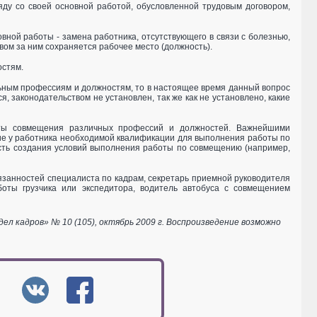
ду со своей основной работой, обусловленной трудовым договором,
вной работы - замена работника, отсутствующего в связи с болезнью,
вом за ним сохраняется рабочее место (должность).
остям.
ьным профессиям и должностям, то в настоящее время данный вопрос
, законодательством не установлен, так же как не установлено, какие
нты совмещения различных профессий и должностей. Важнейшими
ие у работника необходимой квалификации для выполнения работы по
сть создания условий выполнения работы по совмещению (например,
анностей специалиста по кадрам, секретарь приемной руководителя
оты грузчика или экспедитора, водитель автобуса с совмещением
 кадров» № 10 (105), октябрь 2009 г. Воспроизведение возможно