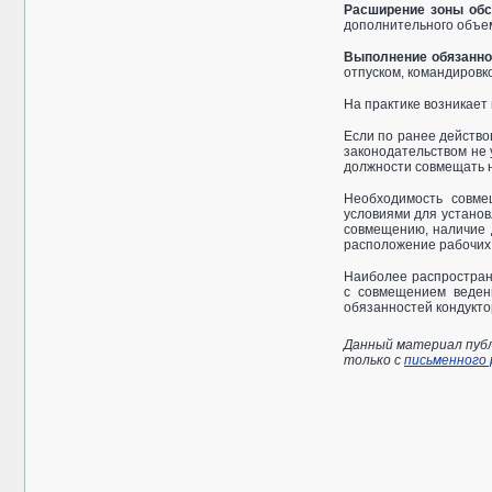
Расширение зоны об
дополнительного объем
Выполнение обязанно
отпуском, командировко
На практике возникает
Если по ранее действ
законодательством не 
должности совмещать 
Необходимость совме
условиями для устано
совмещению, наличие 
расположение рабочих 
Наиболее распростран
с совмещением веден
обязанностей кондукто
Данный материал публ
только с
письменного