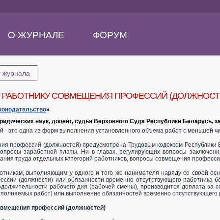
О ЖУРНАЛЕ
ФОРУМ
у журнала
 РАБОТНИКУ СОВМЕЩЕНИЯ ПРОФЕССИЙ (ДОЛЖНОСТ
конодательство
»
 юридических наук, доцент, судья Верховного Суда Республики Беларусь,
 - это одна из форм выполнения установленного объема работ с меньшей ч
ия профессий (должностей) предусмотрена Трудовым кодексом Республики 
вопросы заработной платы. Ни в главах, регулирующих вопросы заключени
ания труда отдельных категорий работников, вопросы совмещения професси
ботникам, выполняющим у одного и того же нанимателя наряду со своей ос
фессии (должности) или обязанности временно отсутствующего работника б
одолжительности рабочего дня (рабочей смены), производится доплата за
ыполняемых работ) или выполнение обязанностей временно отсутствующего 
овмещения профессий (должностей)