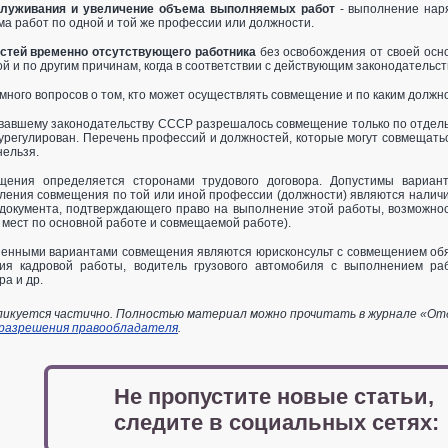
служивания и увеличение объема выполняемых работ
- выполнение наря
а работ по одной и той же профессии или должности.
стей временно отсутствующего работника
без освобождения от своей осно
й и по другим причинам, когда в соответствии с действующим законодательст
 много вопросов о том, кто может осуществлять совмещение и по каким должн
овавшему законодательству СССР разрешалось совмещение только по отдел
урегулирован. Перечень профессий и должностей, которые могут совмещаться
нельзя.
щения определяется сторонами трудового договора. Допустимы вариа
вления совмещения по той или иной профессии (должности) являются налич
документа, подтверждающего право на выполнение этой работы, возможно
мест по основной работе и совмещаемой работе).
енными вариантами совмещения являются юрисконсульт с совмещением обяз
ия кадровой работы, водитель грузового автомобиля с выполнением раб
ра и др.
икуется частично. Полностью материал можно прочитать в журнале «Отдел
 разрешения правообладателя
.
Не пропустите новые статьи,
следите в социальных сетях: