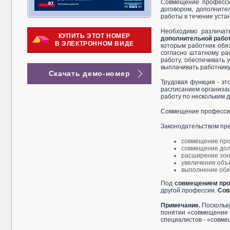
Совмещение профессий
договором, дополните
работы в течение уста
Необходимо различа
КУПИТЬ ЭТОТ НОМЕР
дополнительной рабо
В ЭЛЕКТРОННОМ ВИДЕ
которым работник обя
согласно штатному ра
работу, обеспечивать
выплачивать работнику
Скачать демо-номер
Трудовая функция - э
расписанием организац
работу по нескольким 
Совмещение профессий 
Законодательством п
совмещение про
совмещение дол
расширение зон
увеличение объ
выполнение обя
Под
совмещением
пр
другой профессии.
Сов
Примечание.
Поскольку
понятии «совмещение 
специалистов - «совм