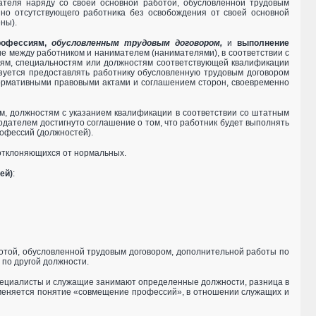
ателя наряду со своей основной работой, обусловленной трудовым
но отсутствующего работника без освобождения от своей основной
ны).
рофессиям,
обусловленным трудовым договором,
и
выполнение
ние между работником и нанимателем (нанимателями), в соответствии с
иям, специальностям или должностям соответствующей квалификации
зуется предоставлять работнику обусловленную трудовым договором
нормативными правовыми актами и соглашением сторон, своевременно
м, должностям с указанием квалификации в соответствии со штатным
одателем достигнуто соглашение о том, что работник будет выполнять
рофессий (должностей).
отклоняющихся от нормальных.
ей)
:
отой, обусловленной трудовым договором, дополнительной работы по
по другой должности.
специалисты и служащие занимают определенные должности, разница в
именяется понятие «совмещение профессий», в отношении служащих и