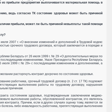
ию из прибыли предприятия выплачивается материальная помощь в
ению, ведь согласно ТК состояние здоровья может быть причиной
наличии прибыли, может ли быть причиной невыплаты такой помощи
ату?
 июля 2007 г. «О внесении изменений и дополнений в Трудовой кодекс
ностью срочного трудового договора, который заключается в порядке и
блики Беларусь от 26 июля 1999 г. № 29 «О дополнительных мерах по
 последующими изменениями, Указе Президента Республики Беларусь
26 июля 1999 г. № 29» с последующими изменением и дополнениями, а
 желании расторгнуть контракт досрочно по состоянию здоровья.
ованию работника, срочный трудовой договор (п. 2 ст. 17 ТК) подлежит
пятствующих выполнению работы по трудовому договору, нарушения
ельным причинам.
тракта состоянием здоровья, подтвержденным заключением медико-
вовало выполнению работы, обусловленной контрактом, это являлось
 контракта. Причем, если в других случаях оценку тому, является ли
то болезнь либо инвалидность работника, препятствующая выполнению