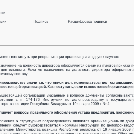
сти
рганизации Подпись Расшифровка подписи
может возникнуть при реорганизации организации и в других случаях.
азначение на должность директора оформляется одним из пунктов приказа по
 деятельности. Если же назначение на должность директора оформляется
личному составу.
производству значится, что описи дел, номенклатуры дел организации
шестоящей организацией. Как поступить, если вышестоящей организации 
вышестоящей организации указанные в вопросе документы согласовываются
етствии с п. 174-176 Инструкции по делопроизводству в государствен
ерства юстиции Республики Беларусь от 19 января 2009 г. № 4.
лируют вопросы правильного оформления устава предприятия, положения
оложения о структурных подразделениях являются организационными доку
лении следует руководствоваться нормами Инструкции по делопроизводств
лением Министерства юстиции Республики Беларусь от 19 января 2009 г. №
нию документов, изготовляемых с помощью технических средств». Обратим 