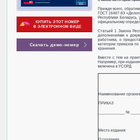
Прежде всего, обратим
ГОСТ 16487-83 «Делопр
Республики Беларусь, 
КУПИТЬ ЭТОТ НОМЕР
официальному определ
В ЭЛЕКТРОННОМ ВИДЕ
Статьей 1 Закона Рес
дополнениями к докум
работника, о предост
категории приказов по
Скачать демо-номер
хранения.
Вместе с тем на прак
Например, при издании
включена в УСОРД:
______
Код по
Наименование органи
ПРИКАЗ
____________ № ____
Место издания
О создании ________