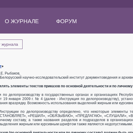
О ЖУРНАЛЕ
ФОРУМ
у журнала
т
»
.Е. Рыбаков,
Белорусский научно-исследовательский институт документоведения и архивно
лять элементы текстов приказов по основной деятельности и по личному
и по делопроизводству в государственных органах и организациях Респуб
т 19 января 2009 г. № 4 (далее - Инструкция по делопроизводству), устан
ания вразрядку. Возможность использования выделений жирным или курсивн
Инструкции по делопроизводству определено, что некоторые элементы те
ТАНОВЛЯЕТ», «РЕШИЛ», «ОБЯЗЫВАЮ», «ПРЕДЛАГАЮ», «СЛУШАЛИ», «ВЫ
личному составу, а также названия разделов и подразделов в организаци
выделения жирным или курсивным шрифтом также являются недопустимыми.
казов (по основной деятельности или по личному составу) должен быть от