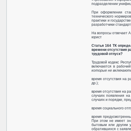
подразделении унифиц
При оформлении стан
технического нормиро
практики и государ­ств
разработчики стандарт
На вопросы отвечает А
юрист
Статья 164 ТК опред
времени отсутствия р
трудовой отпуск?
Трудовой кодекс Респ
включаются в рабочий
которые не включаютс
время отсутствия на р
др.);
время отсутствия на ра
случаях появления на
случаях и порядке, пр
время социального отпу
время предусмотренны
При этом не имеет зн
бытовым или другим у
обратившихся с заявле