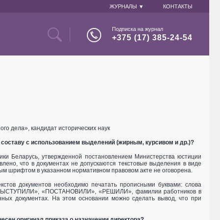
ЖУРНАЛЫ ▼
КОНТАКТЫ
Подписка на журнал
+375 (17) 385-24-54
го дела», кандидат исторических наук
 составу с использованием выделений (жирным, курсивом и др.)?
лики Беларусь, утвержденной постановлением Министерства юстиции
овлено, что в документах не допускаются текстовые выделения в виде
ым шрифтом в указанном нормативном правовом акте не оговорена.
кстов документов необходимо печатать прописными буквами: слова
СТУПИЛИ», «ПОСТАНОВИЛИ», «РЕШИЛИ», фамилии работников в
онных документах. На этом основании можно сделать вывод, что при
несен оригинал приказа о назначении директора?