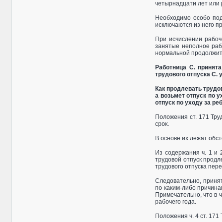
четырнадцати лет или р
Необходимо особо под
исключаются из него пр
При исчислении рабоче
занятые неполное раб
нормальной продолжите
Работница С. принят
трудового отпуска С. 
Как продлевать трудов
а возьмет отпуск по 
отпуск по уходу за ре
Положения ст. 171 Тру
срок.
В основе их лежат обст
Из содержания ч. 1 и 
трудовой отпуск продл
трудового отпуска пере
Следовательно, принят
по каким­-либо причин
Примечательно, что в ч
рабочего года.
Положения ч. 4 ст. 17