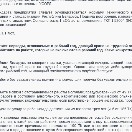
ированы и включены в УСОРД.
дарта предприятия следует руководствоваться нормами Технического к
вания и стандартизации Республики Беларусь. Правила построения, изложе
енных стандартов». Согласно разд. 1 «Область применения» ТКП 1.5­2004 (04
ов организаций.
.П. Плют,
еляет периоды, включаемые в рабочий год, дающий право на трудовой о
аботника на работе, которые не включаются в рабочий год. Какие конкре
ублики Беларусь не содержит статьи, устанавливающей исчерпывающий пере
 год, дающий право на трудовой отпуск. Однако, анализируя действующ
я в рабочий год, за который предоставляется трудовой отпуск
:
аботе без уважительных причин (например, дни прогула без уважительных п
боте в связи с отстранением от работы в случаях, предусмотренных ст. 49 ТК
 работе в состоянии алкогольного, наркотического или токсического опья
едусмотренных законодательством; если работник не прошел инструктаж, пров
ска по уходу за ребенком до достижения им возраста трех лет (ч. 6 ст. 185 ТК)
х законодательством или коллективным договором отпусков без сохранени
ачения, с какой целью работник просил предоставить ему кратковременны
важительным причинам по нормам ст. 190 ТК или в соответствии с норма
нием о предоставлении отпуска без сохранения заработной платы (пенсион