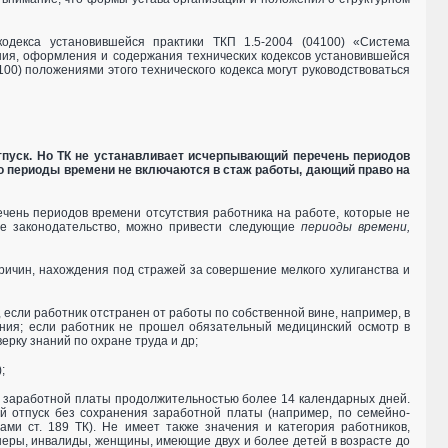
одекса установившейся практики ТКП 1.5-2004 (04100) «Система
ния, оформления и содержания технических кодексов установившейся
100) положениями этого технического кодекса могут руководствоваться
тпуск. Но ТК не устанавливает исчерпывающий перечень периодов
тно периоды времени не включаются в стаж работы, дающий право на
чень периодов времени отсутствия работника на работе, которые не
ее законодательство, можно привести следующие
периоды времени,
ричин, нахождения под стражей за совершение мелкого хулиганства и
, если работник отстранен от работы по собственной вине, например, в
нения; если работник не прошел обязательный медицинский осмотр в
ерку знаний по охране труда и др;
;
я заработной платы продолжительностью более 14 календарных дней.
й отпуск без сохранения заработной платы (например, по семейно­-
ми ст. 189 ТК). Не имеет также значения и категория работников,
еры, инвалиды, женщины, имеющие двух и более детей в возрасте до