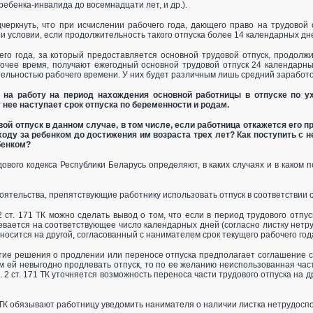
ебенка­-инвалида до восемнадцати лет, и др.).
черкнуть, что при исчислении рабочего года, дающего право на трудовой
и условии, если продолжительность такого отпуска более 14 календарных дне
го года, за который предоставляется основной трудовой отпуск, продолжи
очее время, получают ежегодный основной трудовой отпуск 24 календарны
льностью рабочего времени. У них будет различным лишь средний заработок
а на работу на период нахождения основной работницы в отпуске по у
у нее наступает срок отпуска по беременности и родам.
ой отпуск в данном случае, в том числе, если работница откажется его п
уходу за ребенком до достижения им возраста трех лет? Как поступить с
бенком?
дового кодекса Республики Беларусь определяют, в каких случаях и в каком
оятельства, препятствующие работнику использовать отпуск в соответствии с 
2 ст. 171 ТК можно сделать вывод о том, что если в период трудового отпу
евается на соответствующее число календарных дней (согласно листку нет
носится на другой, согласованный с нанимателем срок текущего рабочего год
ие решения о продлении или переносе отпуска предполагает соглашение ст
ам ей невыгодно продлевать отпуск, то по ее желанию неиспользованная час
. 2 ст. 171 ТК уточняется возможность переноса части трудового отпуска на 
1 ТК обязывают работницу уведомить нанимателя о наличии листка нетрудосп