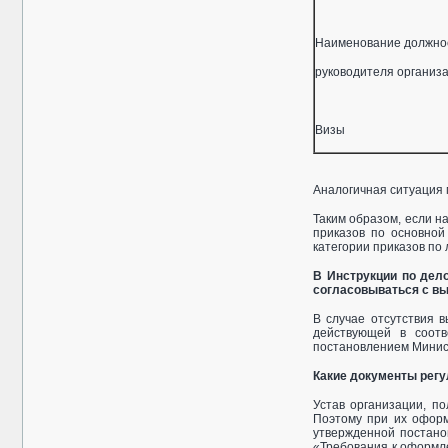
Наименование должно
руководителя о
Визы
Аналогичная ситуация 
Таким образом, если н
приказов по основной
категории приказов по 
В Инструкции по дело
согласовываться с вы
В случае отсутствия 
действующей в соотв
постановлением Минист
Какие документы регу
Устав организации, п
Поэтому при их оформ
утвержденной постанов
«Требования к оформле