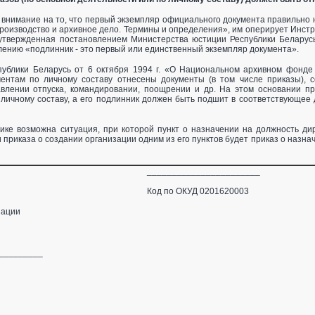
 внимание на то, что первый экземпляр официального документа правильно 
оизводство и архивное дело. Термины и определения», им оперирует Инстру
утвержденная постановлением Министерства юстиции Республики Беларусь о
ению «подлинник - это первый или единственный экземпляр документа».
публики Беларусь от 6 октября 1994 г. «О Национальном архивном фонде
ентам по личному составу отнесены документы (в том числе приказы),
авлении отпуска, командировании, поощрении и др. На этом основании п
 личному составу, а его подлинник должен быть подшит в соответствующее 
тике возможна ситуация, при которой пункт о назначении на должность ди
 приказа о создании организации одним из его пунктов будет приказ о назн
_________________
 ОКУД 0201620003
зации
_________
_______________