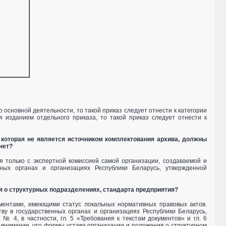
 основной деятельности, то такой приказ следует отнести к категории
 изданием отдельного приказа, то такой приказ следует отнести к
, которая не является источником комплектования архива, должны
нет?
 только с экспертной комиссией самой организации, создаваемой и
ных органах и организациях Республики Беларусь, утвержденной
 о структурных подразделениях, стандарта предприятия?
ментами, имеющими статус локальных нормативных правовых актов.
у в государственных органах и организациях Республики Беларусь,
 4, в частности, гл. 5 «Требования к текстам документов» и гл. 6
внимание, что формы устава организации и положения о структурном