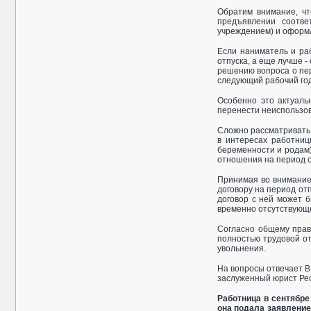
Обратим внимание, чт
предъявлении соотве
учреждением) и оформ
Если наниматель и раб
отпуска, а еще лучше -
решению вопроса о пер
следующий рабочий год
Особенно это актуаль
перенести неиспользов
Сложно рассматривать 
в интересах работниц
беременности и родам)
отношения на период о
Принимая во внимание,
договору на период от
договор с ней может б
временно отсутствующе
Согласно общему прави
полностью трудовой от
увольнения.
На вопросы отвечает В
заслуженный юрист Ре
Работница в сентябре 
она подала заявление