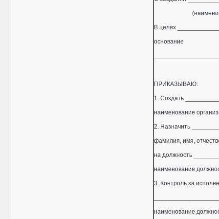
(наименование 
В целях ___________
основание
___________________
ПРИКАЗЫВАЮ:
1. Создать ________
наименование органи
2. Назначить ______
фамилия, имя, отчеств
на должность ______
наименование должно
3. Контроль за испол
___________________
наименование должнос