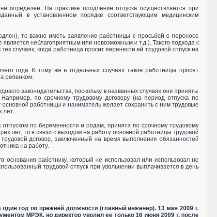
не определен. На практике продление отпуска осуществляется при
выданный в установленном порядке соответствующим медицинским
одлен), то важно иметь заявление работницы с просьбой о переносе
е является неблагоприятным или невозможным и т.д.). Такого подхода к
тех случаях, когда работница просит перенести ей трудовой отпуск на
очего года. К тому же в отдельных случаях такие работницы просят
за ребенком.
дового законодательства, поскольку в названных случаях они приняты
 Например, по срочному трудовому договору (на период отпуска по
 основной работницы и наниматель желает сохранить с ним трудовые
 лет.
 с отпуском по беременности и родам, принята по срочному трудовому
рех лет, то в связи с выходом на работу основной работницы трудовой
ТК трудовой договор, заключенный на время выполнения обязанностей
отника на работу.
го основания работнику, который не использовал или использовал не
пользованный трудовой отпуск при увольнении выплачивается в день
а один год по прежней должности (главный инженер). 13 мая 2009 г.
ментом МРЭК, но директор уволил ее только 16 июня 2009 г. после