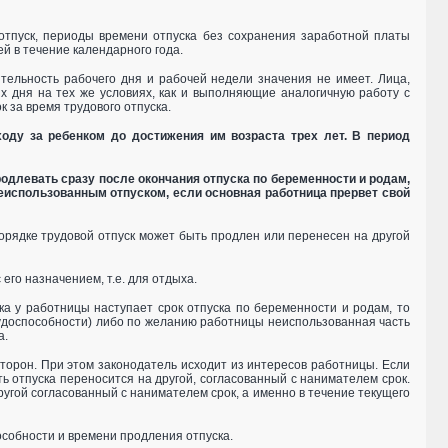
 отпуск, периоды времени отпуска без сохранения заработной платы
й в течение календарного года.
тельность рабочего дня и рабочей недели значения не имеет. Лица,
х дня на тех же условиях, как и выполняющие аналогичную работу с
 за время трудового отпуска.
ходу за ребенком до достижения им возраста трех лет. В период
родлевать сразу после окончания отпуска по беременности и родам,
 неиспользованным отпуском, если основная работница прервет свой
 порядке трудовой отпуск может быть продлен или перенесен на другой
его назначением, т.е. для отдыха.
ска у работницы наступает срок отпуска по беременности и родам, то
рудоспособности) либо по желанию работницы неиспользованная часть
а.
орон. При этом законодатель исходит из интересов работницы. Если
ть отпуска переносится на другой, согласованный с нанимателем срок.
другой согласованный с нанимателем срок, а именно в течение текущего
особности и времени продления отпуска.