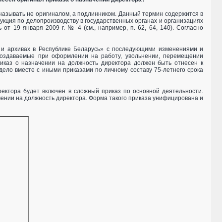
называть не оригиналом, а подлинником. Данный термин содержится в
кция по делопроизводству в государственных органах и организациях
т 19 января 2009 г. № 4 (см., например, п. 62, 64, 140). Согласно
 и архивах в Республике Беларусь» с последующими изменениями и
 создаваемые при оформлении на работу, увольнении, перемещении
риказ о назначении на должность директора должен быть отнесен к
дело вместе с иными приказами по личному составу 75-летнего срока
ректора будет включен в сложный приказ по основной деятельности.
ачении на должность директора. Форма такого приказа унифицирована и