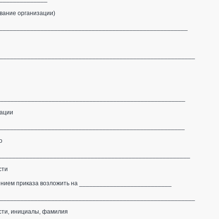
организации)
________________________________________________________
_________________________________________________________
________________________________________________________
зации
________________________________________________________
о
_________________________________________________________
сти
нением приказа возложить на ___________________________
_________________________________________________________
ти, инициалы, фамилия