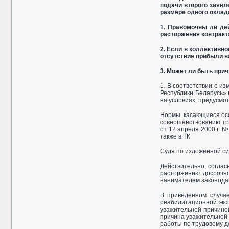
подачи второго заяв
размере одного оклада
1. Правомочны ли де
расторжения контракт
2. Если в коллективн
отсутствие прибыли н
3. Может ли быть при
1. В соответствии с и
Республики Беларусь» в
на условиях, предусмот
Нормы, касающиеся осо
совершенствованию тр
от 12 апреля 2000 г. 
также в ТК.
Судя по изложенной си
Действительно, согласн
расторжению досрочно
нанимателем законодат
В приведенном случае
реабилитационной эксп
уважительной причиной
причина уважительной 
работы по трудовому д