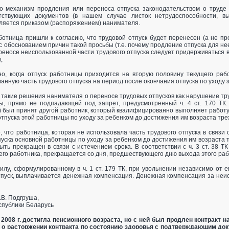
о механизм продления или переноса отпуска законодательством о труде 
тствующих документов (в нашем случае листок нетрудоспособности, 
ляется приказом (распоряжением) нанимателя.
отница пришли к согласию, что трудовой отпуск будет перенесен (а не пр
 с обоснованием причин такой просьбы (т.е. почему продление отпуска для не
еносе неиспользованной части трудового отпуска следует придерживаться в 
.
но, когда отпуск работницы приходится на вторую половину текущего раб
анную часть трудового отпуска на период после окончания отпуска по уходу 
такие решения нанимателя о переносе трудовых отпусков как нарушение тру
ы, прямо не подпадающей под запрет, предусмотренный ч. 4 ст. 170 ТК.
 был принят другой работник, который квалифицированно выполняет работу
тпуска этой работницы по уходу за ребенком до достижения им возраста трех
 что работница, которая не использовала часть трудового отпуска в связи
пуска основной работницы по уходу за ребенком до достижения им возраста т
ыть прекращен в связи с истечением срока. В соответствии с ч. 3 ст. 38 
го работника, прекращается со дня, предшествующего дню выхода этого раб
лу, сформулированному в ч. 1 ст. 179 ТК, при увольнении независимо от е
пуск, выплачивается денежная компенсация. Денежная компенсация за неис
.В. Подгруша,
спублики Беларусь
2008 г. достигла пенсионного возраста, но с ней был продлен контракт н
 о расторжении контракта по состоянию здоровья с подтверждающим доку