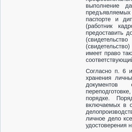
выполнение д
предъявляемых
паспорте и ди
(работник кад
предоставить д
(свидетельст
(свидетельство)
имеет право та
соответствующий
Согласно п. 6 
хранения личны
документов 
переподготовк
порядке. Пор
включаемых в с
делопроизводс
личное дело кс
удостоверения н