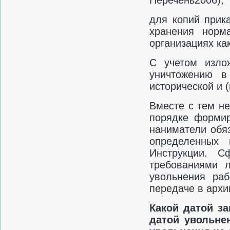
Перечень­2006);
для копий прик
хранения норм
организациях ка
С учетом изло
уничтожению в
исторической и 
Вместе с тем не
порядке формир
наниматели обя
определенных 
Инструкции. С
требованиями 
увольнения раб
передаче в архи
Какой датой з
датой увольнен