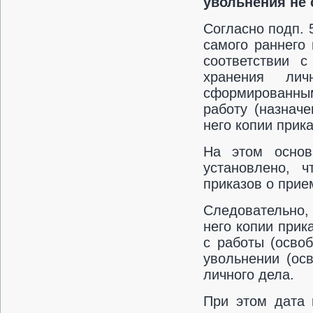
увольнения не
Согласно подп. 
самого раннего
соответствии 
хранения ли
сформированным
работу (назнач
него копии прик
На этом основ
установлено, 
приказов о прие
Следовательно, 
него копии прик
с работы (осво
увольнении (ос
личного дела.
При этом дата 