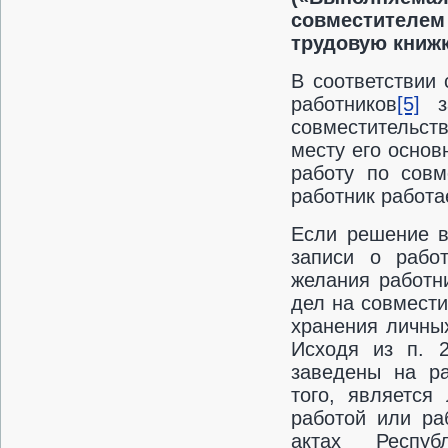
совместителем
трудовую книжк
В соответствии 
работников
[5]
за
совместительст
месту его осно
работу по совм
работник работа
Если решение в
записи о работ
желания работн
дел на совмест
хранения личных
Исходя из п. 
заведены на ра
того, является
работой или ра
актах Респуб