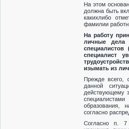
На этом основан
должна быть вк
каких­либо отм
фамилии работни
На работу при
личные дела 
специалистов 
специалист у
трудоустройств
изымать из лич
Прежде всего, 
данной ситуац
действующему з
специалистами
образования, 
согласно распр
Согласно п. 7