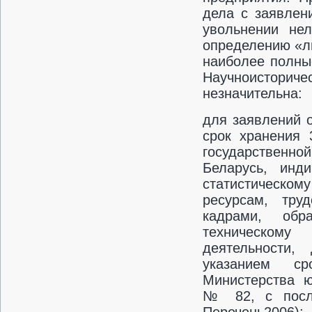
дела с заявлен
увольнении нел
определению «ли
наиболее полные
Научно­истори
незначительна:
для заявлений 
срок хранения 
государственн
Беларусь, инд
статистическом
ресурсам, тру
кадрами, обр
техническому
деятельности,
указанием ср
Министерства ю
№ 82, с посл