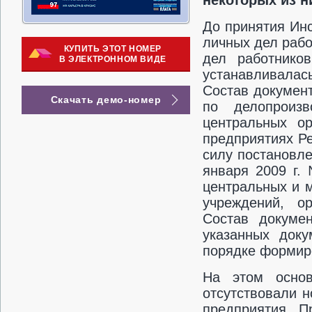
некоторых из н
До принятия Ин
личных дел раб
КУПИТЬ ЭТОТ НОМЕР
дел работников
В ЭЛЕКТРОННОМ ВИДЕ
устанавливалас
Состав докумен
Скачать демо-номер
по делопроизв
центральных ор
предприятиях Р
силу постановл
января 2009 г.
центральных и м
учреждений, о
Состав докуме
указанных доку
порядке формиро
На этом основ
отсутствовали 
предприятия. П