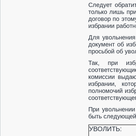
Следует обрати
только лишь при
договор по этом
избрании работн
Для увольнения
документ об из
просьбой об уво
Так, при изб
соответствующ
комиссии выдаю
избрании, кот
полномочий изб
соответствующег
При увольнении
быть следующей
УВОЛИТЬ: