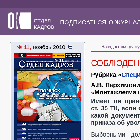
ПОДПИСАТЬСЯ
О ЖУРНА
←
№ 11,
ноябрь 2010
Назад к номеру ж
СОБЛЮДЕНИ
Рубрика «
Специ
А.В. Пархимови
«Монтажлегма
Имеет ли прав
ст. 35 ТК, есл
какой докумен
приказа об уво
Выборными дол