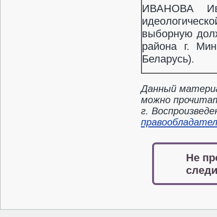
ИВАНОВА Ива
идеологической
выборную долж
района г. Мин
Беларусь).
Данный материа
можно прочитат
г. Воспроизвед
правообладате
Не пр
следи