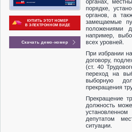
органах, местн
порядке, устан
органов, а так
КУПИТЬ ЭТОТ НОМЕР
замещаемые пу
В ЭЛЕКТРОННОМ ВИДЕ
положениями д
например, выбо
всех уровней.
Скачать демо-номер
При избрании н
договору, подл
(ст. 40 Трудово
переход на вы
выборную дол
прекращения труд
Прекращение тр
должность може
установленном 
депутатом мес
ситуации.