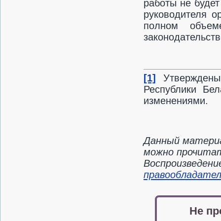
работы не будет
руководителя о
полном объем
законодательст
[1]
Утверждены
Республики Бе
изменениями.
Данный материа
можно прочитат
Воспроизведени
правообладате
Не пр