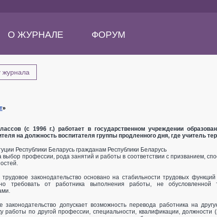
О ЖУРНАЛЕ
ФОРУМ
у журнала
т
»
лассов (с 1996 г.) работает в государственном учреждении образов
ителя на должность воспитателя группы продленного дня, где учитель те
итуции Республики Беларусь гражданам Республики Беларусь
а выбор профессии, рода занятий и работы в соответствии с призванием, сп
остей.
о трудовое законодательство основано на стабильности трудовых функций 
но требовать от работника выполнения работы, не обусловленной т
ами.
е законодательство допускает возможность перевода работника на другую
у работы по другой профессии, специальности, квалификации, должности 