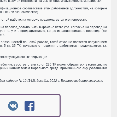
либо в другой местности (за исключением служебной командировки).
ификационное соответствие этих работников должностям, на которые
нные или экономические).
о той работе, на которую предполагается его перевести.
а на перевод должно быть выражено четко (т.е. согласие на перевод на
ет получить предварительно, т.е. до издания приказа о переводе (как
и).
 обязанностей по новой работе, такой отказ не является нарушением
. 5 ст. 35 ТК, трудовые отношения с работником продолжаются, т.к.
тветствующую его квалификации.
аботник в соответствии со ст. 236 ТК может обратиться в комиссию по
ещении нанимателем морального вреда, причиненного ему указанными
 кадров» № 12 (143), декабрь 2012 г. Воспроизведение возможно