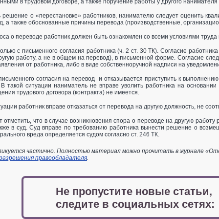
нными в трудовом договоре, а также поручение работы у другого нанимателя 
 решение о «перестановке» работников, нанимателю следует оценить квал
д, а также обоснованные причины перевода (производственные, организацио
оса о переводе работник должен быть ознакомлен со всеми условиями труда п
лько с письменного согласия работника (ч. 2 ст. 30 ТК). Согласие работник
угую работу, а не в общем на перевод), в письменной форме. Согласие следу
аявления от работника, либо в виде собственноручной надписи на уведомлени
письменного согласия на перевод и отказывается приступить к выполнению
В такой ситуации наниматель не вправе уволить работника на основании п
ения трудового договора (контракта) не имеется.
уации работник вправе отказаться от перевода на другую должность, не соо
 отметить, что в случае возникновения спора о переводе на другую работу р
акже в суд. Суд вправе по требованию работника вынести решение о возм
рального вреда определяется судом согласно ст. 246 ТК.
икуется частично. Полностью материал можно прочитать в журнале «Отдел
 разрешения правообладателя
.
Не пропустите новые статьи,
следите в социальных сетях: