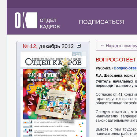
ПОДПИСАТЬСЯ
←
№ 12,
декабрь 2012
Назад к номер
ВОПРОС-ОТВЕТ
Рубрика «
Вопрос-отве
Л.А. Шерснева, юрист
Учитель начальных к
переводит данного уч
Согласно ст. 41 Конст
гарантируется право н
общественных потребн
Следует отметить, чт
нанимателю запреще
законодательными акт
Вместе с тем трудово
нанимателем работник