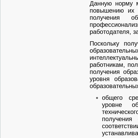
Данную норму м
повышению их к
получения о
профессионализ
работодателя, з
Поскольку полу
образовательн
интеллектуальн
работникам, по
получения обра
уровня образо
образовательных 
общего сре
уровне об
техническ
получения
соответст
устанавлив