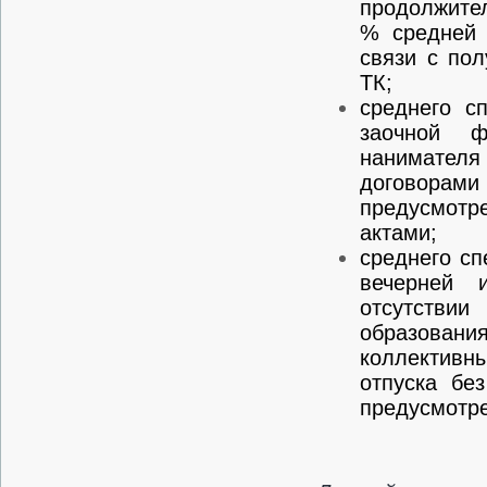
продолжител
% средней 
связи с пол
ТК;
среднего с
заочной ф
нанимател
договорами
предусмотр
актами;
среднего сп
вечерней 
отсутстви
образова
коллективн
отпуска бе
предусмотре