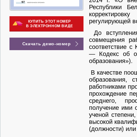
2014 г. «О вн
Республики Бе
корректировку
регулирующей в
КУПИТЬ ЭТОТ НОМЕР
В ЭЛЕКТРОННОМ ВИДЕ
До вступления
совмещения ра
Скачать демо-номер
соответствие с
— Кодекс об об
образования»).
В качестве поо
образования, с
работниками пр
прохождение пе
среднего, про
получение ими 
ученой степени
высокой квалифи
(должности) или