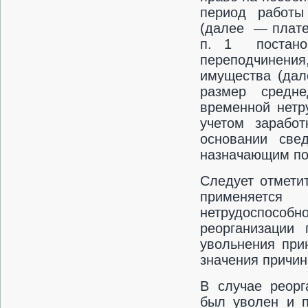
период работы
(далее — плате
п. 1 постан
переподчинения
имущества (дал
размер средне
временной нетр
учетом зарабо
основании све
назначающим по
Следует отмети
применяетс
нетрудоспосо
реорганизации
увольнения при
значения причин
В случае реорг
был уволен и п