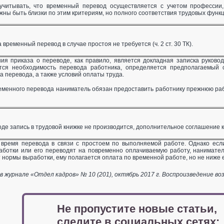
учитывать, что временный перевод осуществляется с учетом профессии,
ны быть близки по этим критериям, но полного соответствия трудовых функц
временный перевод в случае простоя не требуется (ч. 2 ст. 30 ТК).
ия приказа о переводе, как правило, является докладная записка руково
ется необходимость перевода работника, определяется предполагаемый
а перевода, а также условий оплаты труда.
еменного перевода наниматель обязан предоставить работнику прежнюю рабо
е запись в трудовой книжке не производится, дополнительное соглашение к
 время перевода в связи с простоем по выполняемой работе. Однако есл
ботки или его переводят на повременно оплачиваемую работу, нанимател
нормы выработки, ему полагается оплата по временной работе, но не ниже его
 журнале «Отдел кадров» № 10 (201), октябрь 2017 г. Воспроизведение во
Не пропустите новые статьи,
следите в социальных сетях: