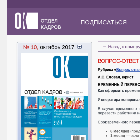
ПОДПИСАТЬСЯ
←
№ 10,
октябрь 2017
Назад к номер
ВОПРОС-ОТВЕТ
Рубрика «
Вопрос-отве
А.С. Еловая, юрист
ВРЕМЕННЫЙ ПЕРЕВ
Как оформить временн
У оператора копирова
В случае временного 
перевести работника на
Срок временного пере
6 месяцев
(пре
1 месяц
— если 