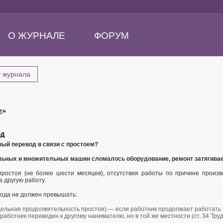
О ЖУРНАЛЕ
ФОРУМ
у журнала
т
»
ОД
ый перевод в связи с простоем?
льных и множительных машин сломалось оборудование, ремонт затягивает
простоя (не более шести месяцев), отсутствия работы по причине произв
 другую работу.
вода не должен превышать:
дельная продолжительность простоя) — если работник продолжает работать у
работник переведен к другому нанимателю, но в той же местности (ст. 34 Тру