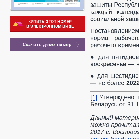
защиты Республ
каждый календ
социальной защи
КУПИТЬ ЭТОТ НОМЕР
В ЭЛЕКТРОННОМ ВИДЕ
Постановлением 
норма рабочег
рабочего времени
Скачать демо-номер
● для пятиднев
воскресенье — 
● для шестидне
— не более
2022
[1]
Утверждено п
Беларусь от 31.1
Данный материа
можно прочитат
2017 г. Воспро