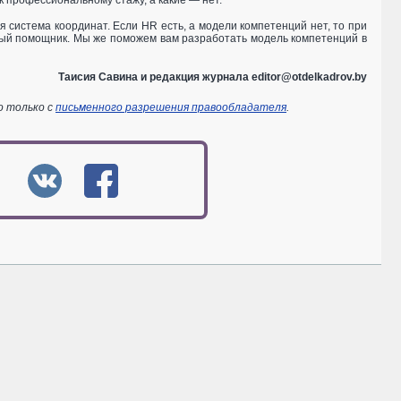
к профессиональному стажу, а какие — нет.
система координат. Если HR есть, а модели компетенций нет, то при
жный помощник. Мы же поможем вам разработать модель компетенций в
Таисия Савина и редакция журнала editor@otdelkadrov.by
о только с
письменного разрешения правообладателя
.