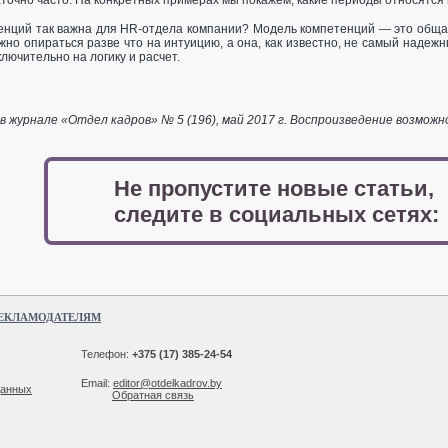
аточно часто. На конкретных примерах мы покажем, какие периоды относятся 
нций так важна для HR-отдела компании? Модель компетенций — это общая 
но опираться разве что на интуицию, а она, как известно, не самый наде
лючительно на логику и расчет.
 журнале «Отдел кадров» № 5 (196), май 2017 г. Воспроизведение возможн
Не пропустите новые статьи,
следите в социальных сетях:
ЕКЛАМОДАТЕЛЯМ
Телефон:
+375 (17) 385-24-54
Email:
editor@otdelkadrov.by
данных
Обратная связь