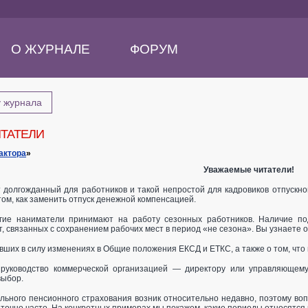
О ЖУРНАЛЕ
ФОРУМ
у журнала
ТАТЕЛИ
актора
»
Уважаемые читатели!
т долгожданный для работников и такой непростой для кадровиков отпускн
том, как заменить отпуск денежной компенсацией.
гие наниматели принимают на работу сезонных работников. Наличие по
 связанных с сохранением рабочих мест в период «не сезона». Вы узнаете о 
вших в силу изменениях в Общие положения ЕКСД и ЕТКС, а также о том, что
 руководство коммерческой организацией — директору или управляющем
выбор.
льного пенсионного страхования возник относительно недавно, поэтому во