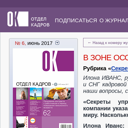
ПОДПИСАТЬСЯ
О ЖУРНА
←
№ 6,
июнь 2017
Назад к номеру ж
В ЗОНЕ ОС
Рубрика «
Секре
Илона ИВАНС, р
и СНГ кадровой
наши вопросы, 
«Секреты уп
компании указа
миру
. Насколь
Илона Иванс:
А