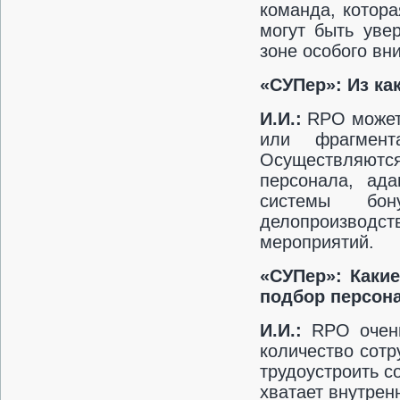
команда, котор
могут быть уве
зоне особого вн
«СУПер»: Из ка
И.И.:
RPO может 
или фрагмен
Осуществляются
персонала, ада
системы бон
делопроизводс
мероприятий.
«СУПер»: Какие
подбор персон
И.И.:
RPO очень
количество сотр
трудоустроить с
хватает внутрен