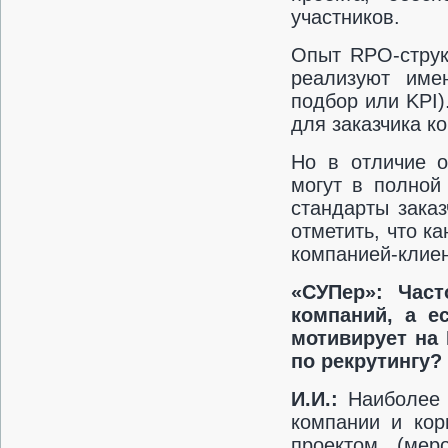
участников.
Опыт RPO-струк
реализуют име
подбор или KPI)
для заказчика к
Но в отличие о
могут в полной
стандарты заказ
отметить, что к
компанией-клиен
«СУПер»: Час
компаний, а е
мотивирует на 
по рекрутингу?
И.И.:
Наиболее 
компании и кор
проектом (меро