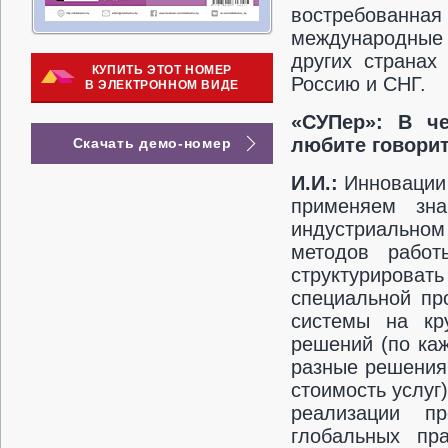
востребованная 
международные 
других странах
КУПИТЬ ЭТОТ НОМЕР
Россию и СНГ.
В ЭЛЕКТРОННОМ ВИДЕ
«СУПер»: В ч
любите говори
Скачать демо-номер
И.И.:
Инновации
применяем зн
индустриально
методов работ
структурироват
специальной пр
системы на кр
решений (по ка
разные решения 
стоимость услуг
реализации пр
глобальных пр