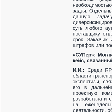
необходимость
задач. Отдельн
данную зада
диверсифициров
суть любого ау
поставщику отв
срок. Заказчик
штрафов или по
«СУПер»: Могли
кейс, связанны
И.И.:
Среди RP
области транспо
экспертизы, св
его в дальне
проектную ком
разработана и с
на еженедель
деятельности, о