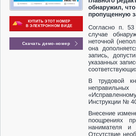
главного редак
обнаружил, что
пропущенную 
КУПИТЬ ЭТОТ НОМЕР
В ЭЛЕКТРОННОМ ВИДЕ
Согласно п. 53
случае обнару
неточной (непол
Скачать демо-номер
она дополняетс
запись, допуст
указанных запи
соответствующи
В трудовой кн
неправильных
«Исправленно
Инструкции № 40
Внесение измене
поощрениях пр
нанимателя и 
Отсутствие нео