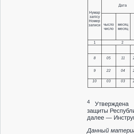
Дата
Нумар
запісу
Номер
чысло
месяц
записи
число
месяц
1
2
8
05
11
9
22
04
10
03
03
4
Утверждена п
защиты Республи
далее — Инстру
Данный материа