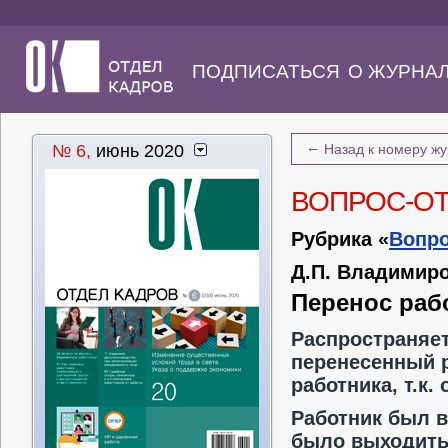
ПОДПИСАТЬСЯ
О ЖУРНА
←
№ 6,
июнь 2020
Назад к номеру ж
ВОПРОС-О
Рубрика «
Вопро
Д.П. Владимиро
Перенос раб
Распространяет
перенесенный р
работника, т.к.
Работник был в
было выходить 