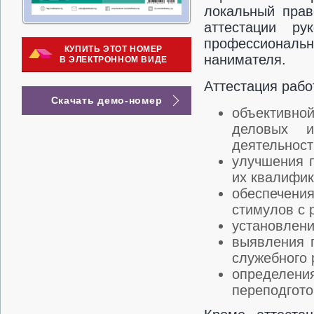
локальный прав
аттестации ру
профессиональн
КУПИТЬ ЭТОТ НОМЕР
нанимателя.
В ЭЛЕКТРОННОМ ВИДЕ
Аттестация рабо
Скачать демо-номер
объективно
деловых и
деятельност
улучшения п
их квалифик
обеспечени
стимулов с 
установлени
выявления 
служебного 
определени
переподгото