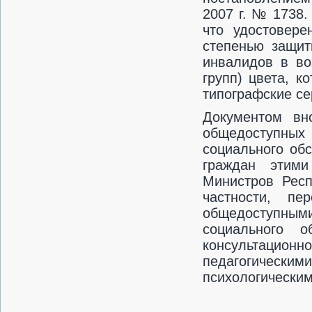
2007 г. № 1738.
что удостовере
степенью защит
инвалидов в во
групп) цвета, к
типографские се
Документом вн
общедоступных
социального об
граждан этими
Министров Респ
частности, п
общедоступными
социального о
консультационн
педагогическ
психологически