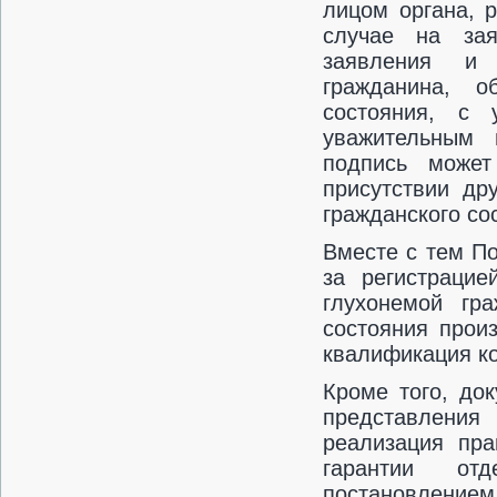
лицом органа, 
случае на зая
заявления и 
гражданина, о
состояния, с 
уважительным 
подпись може
присутствии др
гражданского со
Вместе с тем П
за регистрацие
глухонемой гра
состояния прои
квалификация к
Кроме того, до
представления 
реализация пра
гарантии отд
постановлением