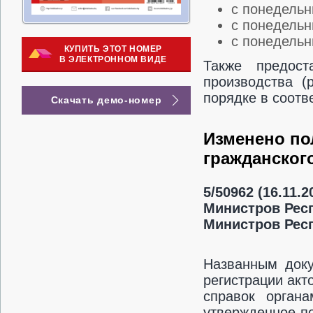
с понедельн
с понедельн
с понедельн
КУПИТЬ ЭТОТ НОМЕР
В ЭЛЕКТРОННОМ ВИДЕ
Также предост
производства (
порядке в соотв
Скачать демо-номер
Изменено по
гражданског
5/50962 (16.11
Министров Рес
Министров Респ
Названным доку
регистрации акт
справок органа
утвержденное п