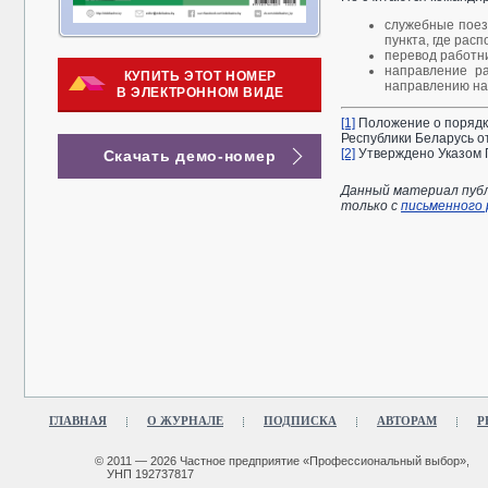
служебные поез
пункта, где расп
перевод работни
направление р
КУПИТЬ ЭТОТ НОМЕР
направлению на
В ЭЛЕКТРОННОМ ВИДЕ
[1]
Положение о порядке
Республики Беларусь от
[2]
Утверждено Указом П
Скачать демо-номер
Данный материал публ
только с
письменного
ГЛАВНАЯ
О ЖУРНАЛЕ
ПОДПИСКА
АВТОРАМ
Р
© 2011 — 2026 Частное предприятие «Профессиональный выбор»,
УНП 192737817