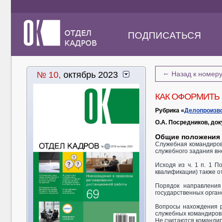
ПОДПИСАТЬСЯ
←
№ 10,
октябрь 2023
Назад к номер
КАК ОФОРМИТЬ
Рубрика «
Делопроизв
О.А. Посредников, до
Общие положения
Служебная командиров
служебного задания вне
Исходя из ч. 1 п. 1 
квалификации) также о
Порядок направления
государственных орган
Вопросы нахождения р
служебных командировка
Не считаются командир