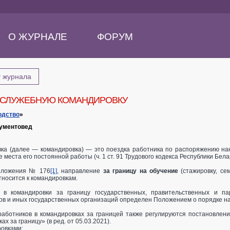
О ЖУРНАЛЕ
ФОРУМ
у журнала
 СЛУЖЕБНУЮ КОМАНДИРОВКУ
одство
»
кументовед
ка (далее — командировка) — это поездка работника по распоряжению на
 места его постоянной работы (ч. 1 ст. 91 Трудового кодекса Республики Бела
Положения № 176
[1]
, направление
за границу на обучение
(стажировку, се
тносится к командировкам.
 в командировки за границу государственных, правительственных и па
ов и иных государственных организаций определен Положением о порядке н
аботников в командировках за границей также регулируются постановлен
х за границу» (в ред. от 05.03.2021).
овками: