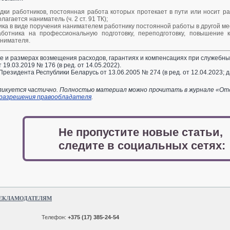
дки работников, постоянная работа которых протекает в пути или носит р
олагается наниматель (ч. 2 ст. 91 ТК);
ка в виде поручения нанимателем работнику постоянной работы в другой местн
аботника на профессиональную подготовку, переподготовку, повышение
нимателя.
 и размерах возмещения расходов, гарантиях и компенсациях при служебн
 19.03.2019 № 176 (в ред. от 14.05.2022).
резидента Республики Беларусь от 13.06.2005 № 274 (в ред. от 12.04.2023;
икуется частично. Полностью материал можно прочитать в журнале «Отдел
 разрешения правообладателя
.
Не пропустите новые статьи,
следите в социальных сетях:
ЕКЛАМОДАТЕЛЯМ
Телефон:
+375 (17) 385-24-54