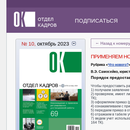
ПОДПИСАТЬСЯ
←
№ 10,
октябрь 2023
Назад к номер
ПРИМЕНЯЕМ НО
Рубрика «
Что нового?
В.Э. Самосейко, юрист
Порядок предоста
Чтобы предоставить ра
1) получаем заявление (
2) проверяем, имеет ли
ТК);
3) оформляем приказ (р
4) ознакамливаем с пр
5) передаем приказ в о
6) отражаем в табеле у
7) ведем учет использ
164 ТК).