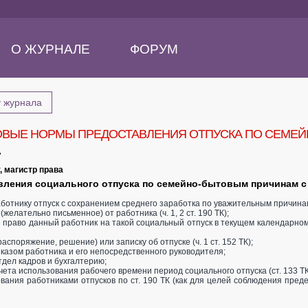
О ЖУРНАЛЕ
ФОРУМ
у журнала
ВЫЕ НОРМЫ ПРЕДОСТАВЛЕНИЯ ОТПУСКА ПО СЕМЕЙ
»
, магистр права
вления социального отпуска по семейно-бытовым причинам с
ботнику отпуск с сохранением среднего заработка по уважительным причина
желательно письменное) от работника (ч. 1, 2 ст. 190 ТК);
 право данный работник на такой социальный отпуск в текущем календарном год
аспоряжение, решение) или записку об отпуске (ч. 1 ст. 152 ТК);
иказом работника и его непосредственного руководителя;
тдел кадров и бухгалтерию;
чета использования рабочего времени период социального отпуска (ст. 133 ТК
ования работниками отпусков по ст. 190 ТК (как для целей соблюдения преде