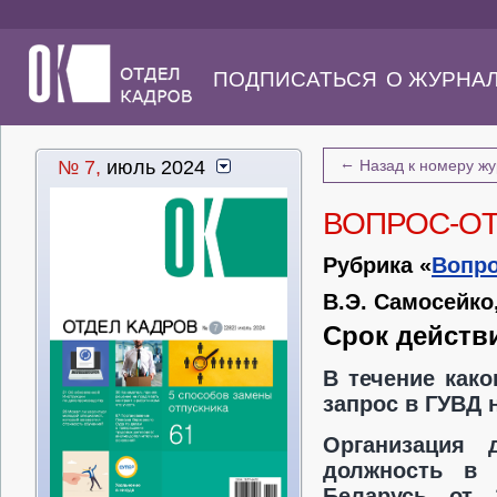
ПОДПИСАТЬСЯ
О ЖУРНА
←
№ 7,
июль 2024
Назад к номеру ж
ВОПРОС-О
Рубрика «
Вопро
В.Э. Самосейко
Срок действ
В течение како
запрос в ГУВД 
Организация 
должность в 
Беларусь от