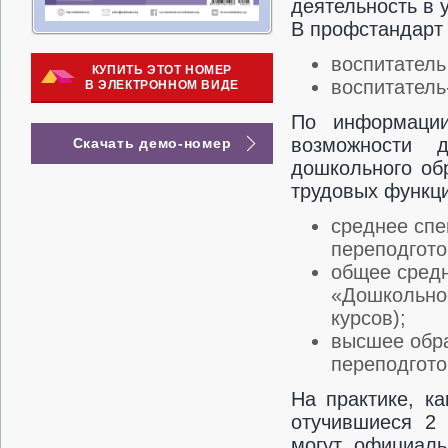
деятельность в 
В профстандарт
воспитатель
КУПИТЬ ЭТОТ НОМЕР
воспитатель
В ЭЛЕКТРОННОМ ВИДЕ
По информаци
возможности д
Скачать демо-номер
дошкольного об
трудовых функци
среднее спе
переподгото
общее средн
«Дошкольное
курсов);
высшее обр
переподгото
На практике, ка
отучившиеся 2 
могут официаль