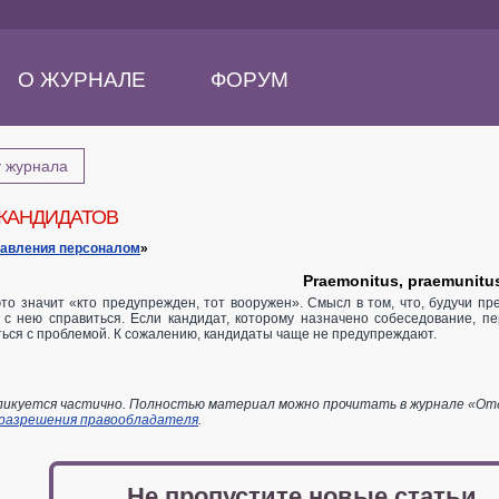
О ЖУРНАЛЕ
ФОРУМ
у журнала
КАНДИДАТОВ
равления персоналом
»
Praemonitus, praemunitu
то значит «кто предупрежден, тот вооружен». Смысл в том, что, будучи пр
 с нею справиться. Если кандидат, которому назначено собеседование, п
ься с проблемой. К сожалению, кандидаты чаще не предупреждают.
икуется частично. Полностью материал можно прочитать в журнале «Отдел
 разрешения правообладателя
.
Не пропустите новые статьи,