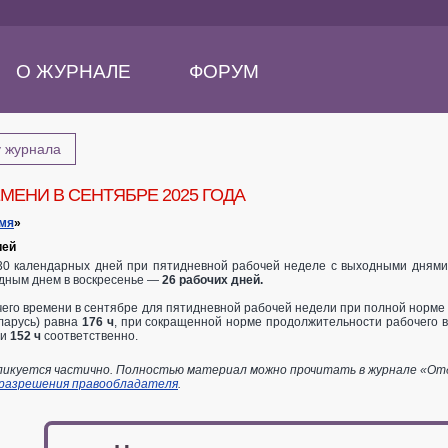
О ЖУРНАЛЕ
ФОРУМ
у журнала
МЕНИ В СЕНТЯБРЕ 2025 ГОДА
емя
»
ией
 30 календарных дней при пятидневной рабочей неделе с выходными днями
одным днем в воскресенье —
26 рабочих дней.
его времени в сентябре для пятидневной рабочей недели при полной норме п
ларусь) равна
176 ч
, при сокращенной норме продолжительности рабочего вр
и
152
ч
соответственно.
икуется частично. Полностью материал можно прочитать в журнале «Отдел
 разрешения правообладателя
.