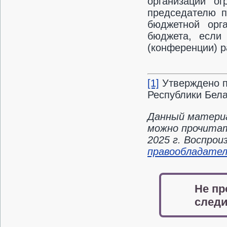
организации ог
председателю п
бюджетной орг
бюджета, если
(конференции) р
[1]
Утверждено п
Республики Белар
Данный материа
можно прочитат
2025 г. Воспро
правообладате
Не пр
следи