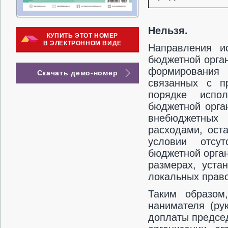
Нельзя.
КУПИТЬ ЭТОТ НОМЕР
В ЭЛЕКТРОННОМ ВИДЕ
Направления и
бюджетной орган
формирования 
Скачать демо-номер
связанных с п
порядке испо
бюджетной орга
внебюджетных
расходами, ост
условии отсут
бюджетной орга
размерах, уста
локальных право
Таким образом
нанимателя (ру
доплаты предсе