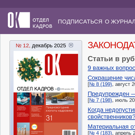
ПОДПИСАТЬСЯ
О ЖУРНА
ЗАКОНОДА
№ 12,
декабрь 2025
Статьи в ру
9 важных вопрос
Сокращение числ
[
№ 8 (199)
, август 2
Предупрежден — 
[
№ 7 (198)
, июль 20
Когда недопусти
свойственников
Материальная от
[
№ 4 (183)
, апрель 