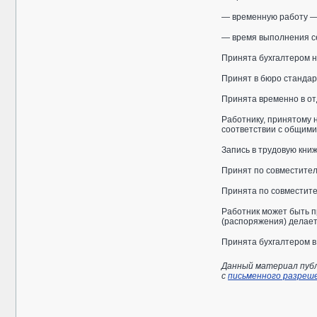
— временную работу — 
— время выполнения сез
Принята бухгалтером н
Принят в бюро стандар
Принята временно в от
Работнику, принятому н
соответствии с общими
Запись в трудовую кни
Принят по совместител
Принята по совместите
Работник может быть п
(распоряжения) делает
Принята бухгалтером в
Данный материал публ
с
письменного разреш