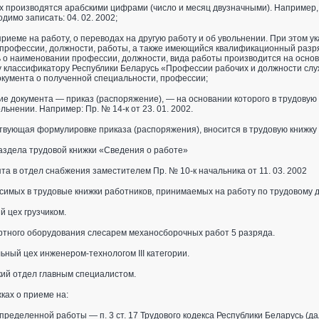
х производятся арабскими цифрами (число и месяц двузначными). Например, е
димо записать: 04. 02. 2002;
 приеме на работу, о переводах на другую работу и об увольнении. При этом
, профессии, должности, работы, а также имеющийся квалификационный разряд
ь о наименовании профессии, должности, вида работы производится на осно
 классификатору Республики Беларусь «Профессии рабочих и должности слу
окумента о полученной специальности, профессии;
ие документа — приказ (распоряжение), — на основании которого в трудовую 
льнении. Например: Пр. № 14-к от 23. 01. 2002.
ствующая формулировке приказа (распоряжения), вносится в трудовую книжку 
аздела трудовой книжки «Сведения о работе»
та в отдел снабжения заместителем Пр. № 10-к начальника от 11. 03. 2002
симых в трудовые книжки работников, принимаемых на работу по трудовому 
й цех грузчиком.
ртного оборудования слесарем механосборочных работ 5 разряда.
ьный цех инженером-технологом III категории.
ий отдел главным специалистом.
ках о приеме на:
ределенной работы — п. 3 ст. 17 Трудового кодекса Республики Беларусь (да