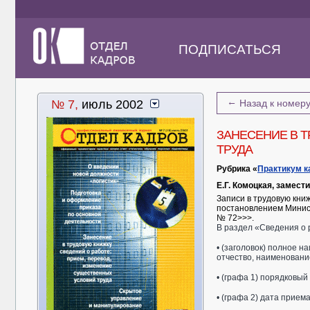
ПОДПИСАТЬСЯ
←
№ 7,
июль 2002
Назад к номер
ЗАНЕСЕНИЕ В Т
ТРУДА
Рубрика «
Практикум к
Е.Г. Комоцкая, замес
Записи в трудовую кни
постановлением Минист
№ 72>>>.
В раздел «Сведения о 
• (заголовок) полное 
отчество, наименовани
• (графа 1) порядковый
• (графа 2) дата приема