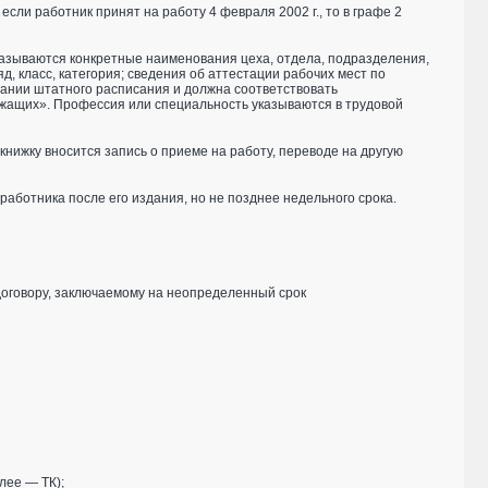
сли работник принят на работу 4 февраля 2002 г., то в графе 2
 указываются конкретные наименования цеха, отдела, подразделения,
, класс, категория; сведения об аттестации рабочих мест по
вании штатного расписания и должна соответствовать
жащих». Профессия или специальность указываются в трудовой
книжку вносится запись о приеме на работу, переводе на другую
работника после его издания, но не позднее недельного срока.
договору, заключаемому на неопределенный срок
лее — ТК);