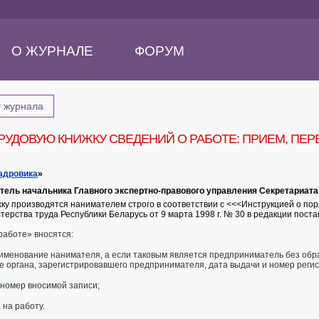
О ЖУРНАЛЕ
ФОРУМ
у журнала
РУДОВУЮ КНИЖКУ СВЕДЕНИЙ О РАБОТЕ: ПРИЕМ, ПЕ
адровика
»
титель начальника Главного экспертно-правового управления Секретариа
жку производятся нанимателем строго в соответствии с <<<Инструкцией о по
ерства труда Республики Беларусь от 9 марта 1998 г. № 30 в редакции поста
работе» вносятся:
наименование нанимателя, а если таковым является предприниматель без обр
е органа, зарегистрировавшего предпринимателя, дата выдачи и номер реги
 номер вносимой записи;
 на работу.