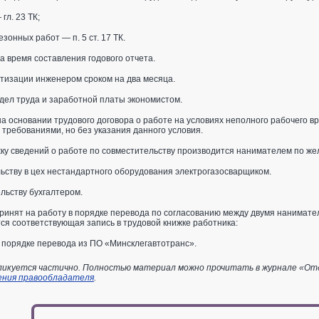
гл. 23 ТК;
онных работ — п. 5 ст. 17 ТК.
а время составления годового отчета.
тизации инженером сроком на два месяца.
дел труда и заработной платы экономистом.
а основании трудового договора о работе на условиях неполного рабочего вр
 требованиями, но без указания данного условия.
жку сведений о работе по совместительству производится нанимателем по же
ьству в цех нестандартного оборудования электрогазосварщиком.
льству бухгалтером.
ринят на работу в порядке перевода по согласованию между двумя нанимате
ся соответствующая запись в трудовой книжке работника:
 порядке перевода из ПО «Минсклегавтотранс».
икуется частично. Полностью материал можно прочитать в журнале «Отдел
ения правообладателя
.