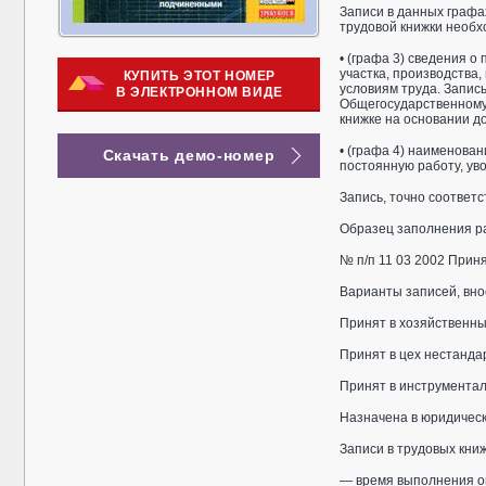
Записи в данных графа
трудовой книжки необхо
• (графа 3) сведения о
участка, производства
КУПИТЬ ЭТОТ НОМЕР
условиям труда. Запис
В ЭЛЕКТРОННОМ ВИДЕ
Общегосударственному
книжке на основании д
• (графа 4) наименован
Скачать демо-номер
постоянную работу, уво
Запись, точно соответ
Образец заполнения р
№ п/п 11 03 2002 Приня
Варианты записей, вно
Принят в хозяйственны
Принят в цех нестанда
Принят в инструментал
Назначена в юридическ
Записи в трудовых книж
— время выполнения оп