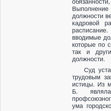
обязанности,
Выполнение 
должности ве
кадро­вой р
расписание
вводимые до
которые по 
так и друг
должности.
Суд уста
трудовым за
истицы. Из 
Б. являла
профсоюз­но
ума городск