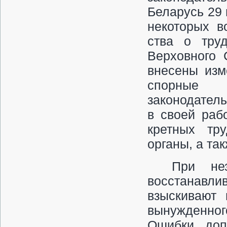
Беларусь 29 
некоторых в
ства о труд
Верховного 
внесены изм
спорные 
законодател
в своей раб
кретных тр
органы, а та
При нез
восстанав
взыскивают 
вынужденног
Ошибки, доп