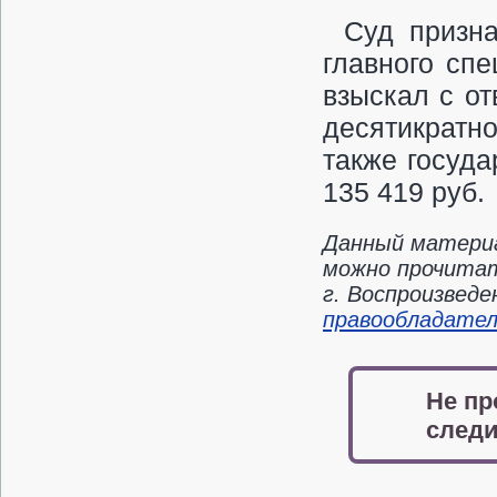
Суд призна
главного сп
взыскал с от
десятикратно
также госуд
135 419
руб.
Данный материа
можно прочитат
г. Воспроизвед
правообладате
Не пр
следи