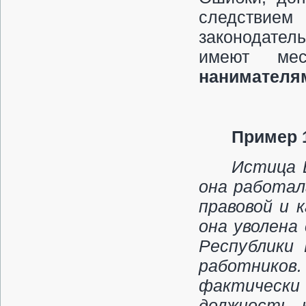
следствие
законодател
имеют ме
нанимателям
Пример 
Истица Б
она работал
правовой и 
она уволена 
Республики
работни­ков
фак­тическ
должность, 