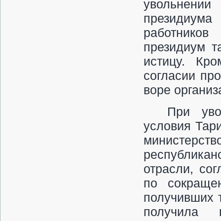
увольнении
президиума 
работников
президиум т
истицу. Кро
согласии пр
воре организ
При уво
условия Тар
министерс
республика
отрасли, сог
по сокраще
получивших т
получила 