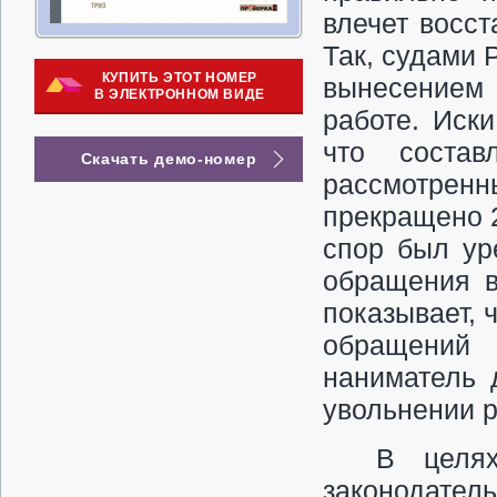
влечет восст
Так, судами 
КУПИТЬ ЭТОТ НОМЕР
вынесением 
В ЭЛЕКТРОННОМ ВИДЕ
работе. Иски
что соста
Скачать демо-номер
рассмотренн
пре­кращено 2
спор был ур
обращения в
показывает, 
обращений
наниматель 
увольнении р
В целях
законодател