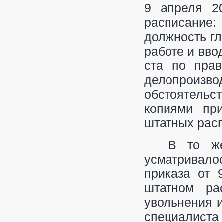
9 апреля 20
расписание
должность гл
работе и вво
ста по прав
делопроизв
обстоятельс
копиями при
штатных рас
В то же
усматривало
приказа от 
штатном ра
увольнения 
специа­листа