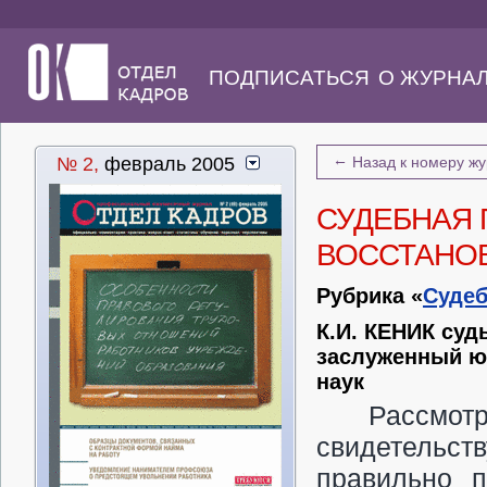
ПОДПИСАТЬСЯ
О ЖУРНА
←
№ 2,
февраль 2005
Назад к номеру ж
СУДЕБНАЯ 
ВОССТАНОВ
Рубрика «
Судеб
К.И. КЕНИК суд
заслуженный ю
наук
Рассмо
свидетельст
правильно п