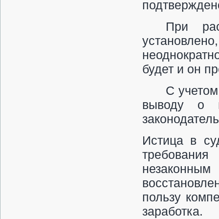
подтверждено
При ра
установле
неоднократно
будет и он п
С учетом
выводу о г
законодатель
Истица в су
требовани
незаконны
восстановлен
пользу комп
заработка.