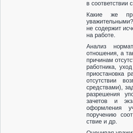
в соответствии с
Какие же пр
уважительными? 
не содержит ис
на работе.
Анализ норма
отношения, а та
причинам отсутс
работника, ухо
приостановка р
отсутствии во
средствами), за
разрешения уп
зачетов и эк
оформления у
поручению соот
ствие и др.
Оценивая уважит