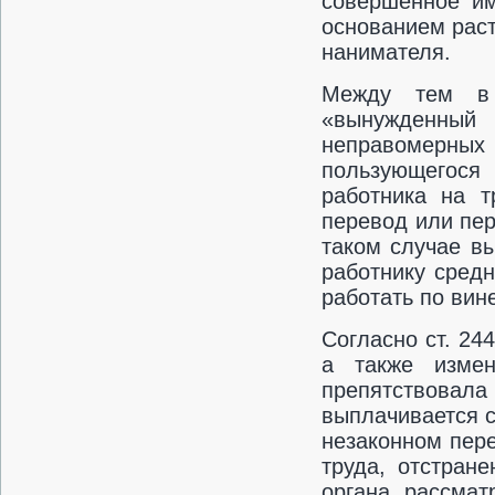
совершенное им
основанием раст
нанимателя.
Между тем в т
«вынужденны
неправомерн
пользующегося
работника на т
перевод или пер
таком случае в
работнику средн
работать по ви
Согласно ст. 24
а также измен
препятствовал
выплачивается с
незаконном пер
труда, отстран
органа, рассмат