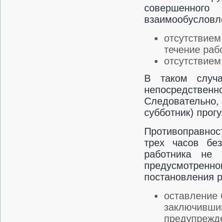
совершенного
взаимообусловл
отсутствием
течение раб
отсутствием
В таком случа
непосредстве
Следовательно,
субботник) прог
Противоправнос
трех часов без
работника не 
предусмотре
постановления р
оставление 
заключившим
предупрежде