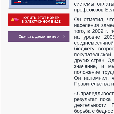
системы оплаты
профсоюзов Бел
КУПИТЬ ЭТОТ НОМЕР
Он отметил, чт
В ЭЛЕКТРОННОМ ВИДЕ
населения заме
того, в 2009 г.
на уровне 2008
Скачать демо-номер
среднемесячной
бюджету возро
покупательской
других стран. О
значение, и м
положение трудя
Он напомнил, ч
Правительства н
«Справедливост
результат пока
деятельности 
борьба с беднос