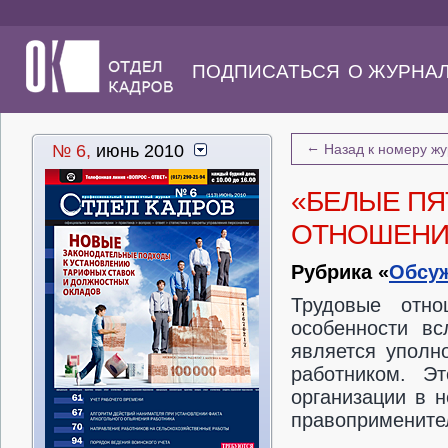
ПОДПИСАТЬСЯ
О ЖУРНА
←
№ 6,
июнь 2010
Назад к номеру ж
«БЕЛЫЕ ПЯ
ОТНОШЕНИ
Рубрика «
Обсу
Трудовые отно
особенности вс
является уполн
работником. Э
организации в 
правоприменител