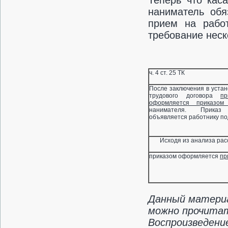
Теперь что каса
наниматель обя
прием на работ
требование неск
ч. 4 ст. 25 ТК
После заключения в уста
трудового договора
п
оформляется приказом
(
нанимателя. Приказ 
объявляется работнику по
Исходя из анализа ра
приказом оформляется
пр
Данный материа
можно прочитать
Воспроизведени