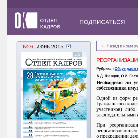
ПОДПИСАТЬСЯ
←
№ 6,
июнь 2015
Назад к номер
РЕОРГАНИЗАЦИ
Рубрика «
Обсуждаем 
А.Д. Шевцов, О.И. Гас
Необходимо ли у
собственника иму
Одной из форм рео
Гражданского коде
участников) либо
законодательными 
При реорганизац
реорганизованным
о прекращении деят