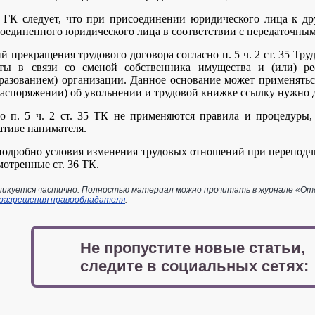
4 ГК следует, что при присоединении юридического лица к д
соединенного юридического лица в соответствии с передаточным
 прекращения трудового договора согласно п. 5 ч. 2 ст. 35 Трудо
ты в связи со сменой собственника имущества и (или) рео
разованием) организации. Данное основание может применятьс
распоряжении) об увольнении и трудовой книжке ссылку нужно дела
о п. 5 ч. 2 ст. 35 ТК не применяются правила и процедуры,
ативе нанимателя.
подробно условия изменения трудовых отношений при переподч
мот
ренные ст. 36 ТК.
икуется частично. Полностью материал можно прочитать в журнале «Отдел
 разрешения правообладателя
.
Не пропустите новые статьи,
следите в социальных сетях: