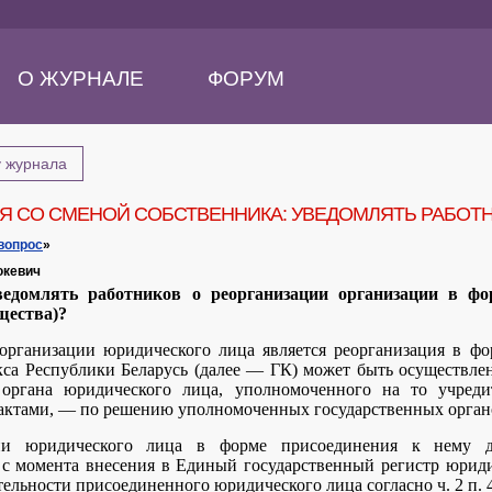
О ЖУРНАЛЕ
ФОРУМ
у журнала
Я СО СМЕНОЙ СОБСТВЕННИКА: УВЕДОМЛЯТЬ РАБОТН
вопрос
»
юкевич
ведомлять работников о реорганизации организации в фо
щества)?
рганизации юридического лица является реорганизация в форм
кса Республики Беларусь (далее — ГК) может быть осуществл
 органа юридического лица, уполномоченного на то учреди
актами, — по решению уполномоченных государственных органов
ии юридического лица в форме присоединения к нему д
 с момента внесения в Единый государственный регистр юрид
ельности присоединенного юридического лица согласно ч. 2 п. 4 