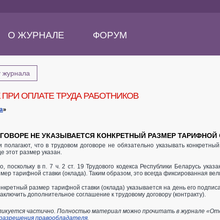
О ЖУРНАЛЕ
ФОРУМ
у журнала
 ПРИ ОПЛАТЕ ТРУДА РАБОТНИКОВ
а
»
ОГОВОРЕ НЕ УКАЗЫВАЕТСЯ КОНКРЕТНЫЙ РАЗМЕР ТАРИФНОЙ 
полагают, что в трудовом договоре не обязательно указывать конкретный 
е этот размер указан.
, поскольку в п. 7 ч. 2 ст. 19 Трудового кодекса Республики Беларусь ука
мер тарифной ставки (оклада). Таким образом, это всегда фиксированная вел
онкретный размер тарифной ставки (оклада) указывается на день его подпи
заключить дополнительное соглашение к трудовому договору (контракту).
икуется частично. Полностью материал можно прочитать в журнале «Отдел
 разрешения правообладателя
.