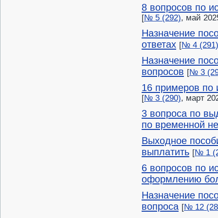
8 вопросов по и
[
№ 5 (292)
, май 202
Назначение посо
ответах
[
№ 4 (291
Назначение посо
вопросов
[
№ 3 (2
16 примеров по 
[
№ 3 (290)
, март 20
3 вопроса по вы
по временной н
Выходное пособи
выплатить
[
№ 1 (
6 вопросов по и
оформлению бол
Назначение посо
вопроса
[
№ 12 (28