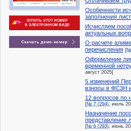
Оплачиваем тру
Особенности исч
заполнения лист
КУПИТЬ ЭТОТ НОМЕР
В ЭЛЕКТРОННОМ ВИДЕ
Исчисляем пособ
актуальных воп
Скачать демо-номер
О расчете алиме
перечисления
[
№
Оформление лис
временной нетру
август 2025]
5 изменений Пер
взносы в ФСЗН и
12 вопросов по 
[
№ 7 (294)
, июль 20
Назначение посо
представление л
[
№ 6 (293)
, июнь 20