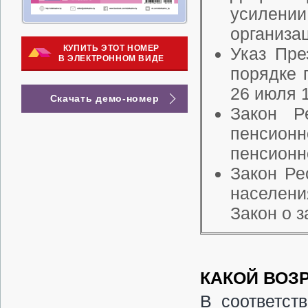
усилени
организа
КУПИТЬ ЭТОТ НОМЕР
Указ Пре
В ЭЛЕКТРОННОМ ВИДЕ
порядке 
26 июля 1
Скачать демо-номер
Закон Р
пенсионн
пенсионн
Закон Ре
населени
Закон о з
КАКОЙ ВОЗ
В соответств