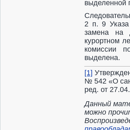
выделенной 
Следовательн
2 п. 9 Указа
замена на 
курортном л
комиссии п
выделена.
[1]
Утвержден
№ 542 «О сан
ред. от 27.04
Данный мате
можно прочи
Воспроизвед
правооблада