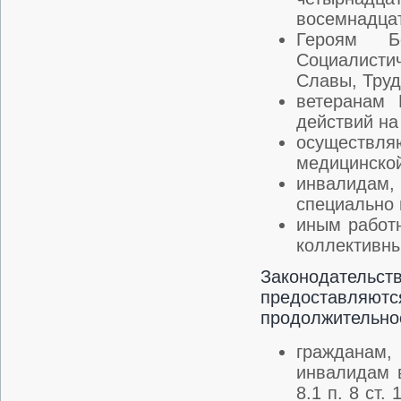
восемнадцат
Героям Б
Социалисти
Славы, Тру
ветеранам 
действий на
осуществля
медицинской
инвалидам, 
специально 
иным работн
коллективны
Законодател
предоставляю
продолжительнос
гражданам
инвалидам 
8.1 п. 8 ст