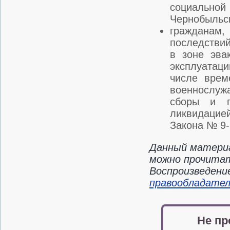
социальной
Чернобыльск
гражданам
последствий
в зоне эва
эксплуатац
числе врем
военнослуж
сборы и п
ликвидацией
Закона № 9-
Данный материа
можно прочитать
Воспроизведени
правообладате
Не пр