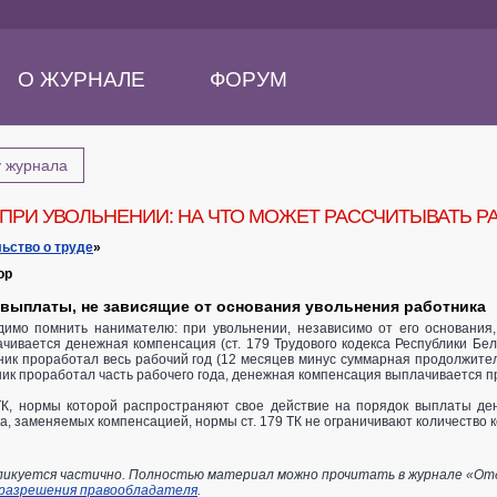
О ЖУРНАЛЕ
ФОРУМ
у журнала
ПРИ УВОЛЬНЕНИИ: НА ЧТО МОЖЕТ РАССЧИТЫВАТЬ Р
ьство о труде
»
ор
выплаты, не зависящие от основания увольнения работника
димо помнить нанимателю: при увольнении, независимо от его основания,
ачивается денежная компенсация (ст. 179 Трудового кодекса Республики Бел
ик проработал весь рабочий год (12 месяцев минус суммарная продолжитель
ик проработал часть рабочего года, денежная компенсация выплачивается 
 ТК, нормы которой распространяют свое действие на порядок выплаты д
ка, заменяемых компенсацией, нормы ст. 179 ТК не ограничивают количество 
икуется частично. Полностью материал можно прочитать в журнале «Отдел
 разрешения правообладателя
.