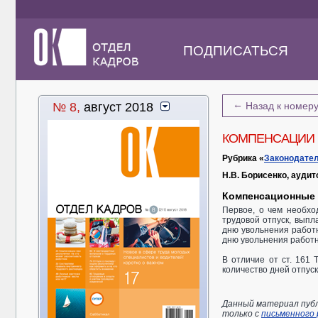
ПОДПИСАТЬСЯ
←
№ 8,
август 2018
Назад к номер
КОМПЕНСАЦИИ 
Рубрика «
Законодател
Н.В. Борисенко, аудит
Компенсационные 
Первое, о чем необхо
трудовой отпуск, выпл
дню увольнения работн
дню увольнения работн
В отличие от ст. 161
количество дней отпус
Данный материал публ
только с
письменного