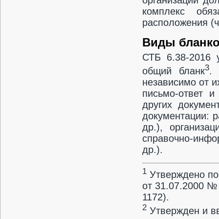
комплекс обя
расположения (ч
Виды бланк
СТБ 6.38-2016 
3
общий бланк
.
независимо от и
письмо-ответ и
других докумен
документации: 
др.), организа
справочно-инфо
др.).
1
Утверждено по
от 31.07.2000 №
1172).
2
Утвержден и вв