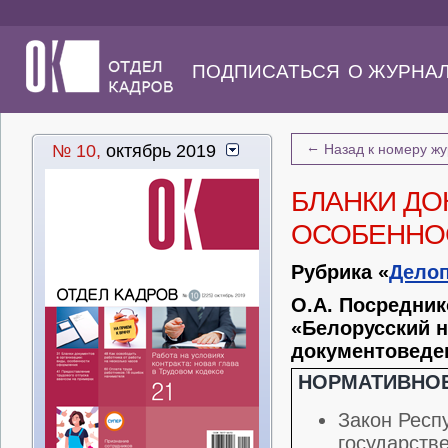
ПОДПИСАТЬСЯ
О ЖУРНА
←
№ 10,
октябрь 2019
Назад к номеру ж
БЛАНКИ ДО
ОСОБЕННО
Рубрика «
Дело
О.А. Посредни
«Белорусский н
документоведен
НОРМАТИВНОЕ
Закон Респ
государств