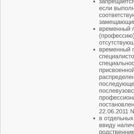
запрещается
если выполн
соответству
замещающий 
временный п
(профессию)
отсутствующ
временный 
специалисто
специальнос
присвоенной
распределен
последующег
послевузовс
профессиона
постановлен
22.06.2011 №
в отдельных
ввиду налич
родственник