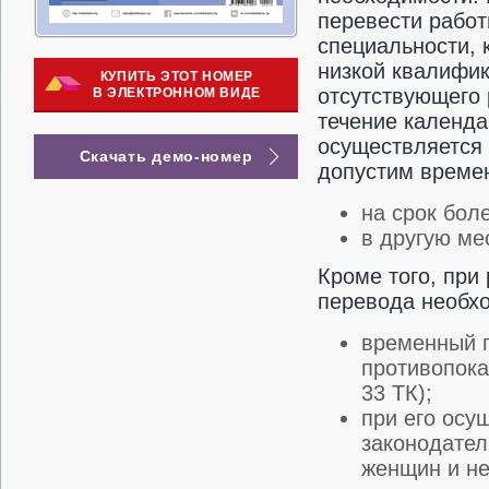
перевести работ
специальности, 
низкой квалифи
КУПИТЬ ЭТОТ НОМЕР
отсутствующего 
В ЭЛЕКТРОННОМ ВИДЕ
течение календа
осуществляется 
Скачать демо-номер
допустим време
на срок боле
в другую мес
Кроме того, при
перевода необх
временный п
противопоказ
33 ТК);
при его осу
законодател
женщин и н