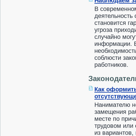
Наблюдаем за
В современном
деятельность 
становится га
угроза приход
случайно могу
информации. В
необходимость
соблюсти зако
работников.
Законодател
Как оформит
отсутствующе
Нанимателю не
замещения раб
месте по прич
трудовом или 
из вариантов,