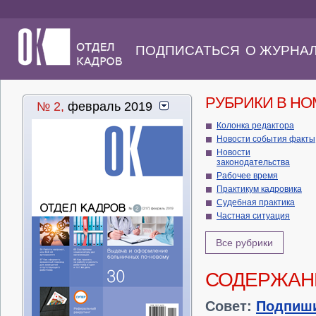
ПОДПИСАТЬСЯ
О ЖУРНА
РУБРИКИ В Н
№ 2,
февраль 2019
Колонка редактора
Новости события факты
Новости
законодательства
Рабочее время
Практикум кадровика
Судебная практика
Частная ситуация
Все рубрики
СОДЕРЖАН
Совет:
Подпиш