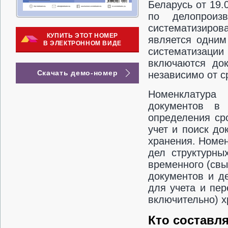
Беларусь от 19.
по делопроизв
систематизиров
КУПИТЬ ЭТОТ НОМЕР
является одним
В ЭЛЕКТРОННОМ ВИДЕ
систематизаци
включаются док
Скачать демо-номер
независимо от с
Номенклатура 
документов в 
определения ср
учет и поиск д
хранения. Номен
дел структурны
временного (свы
документов и д
для учета и пер
включительно) х
Кто составл