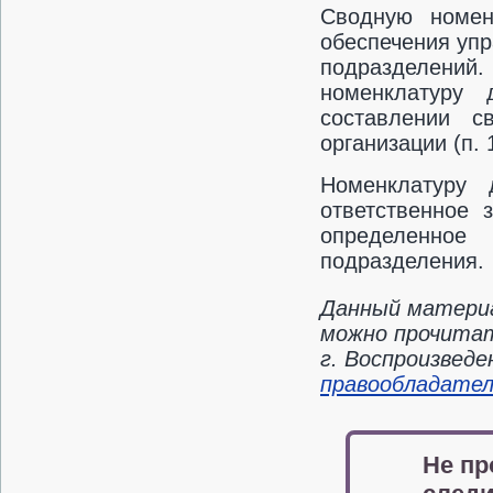
Сводную номен
обеспечения упр
подразделений.
номенклатуру 
составлении с
организации (п.
Номенклатуру 
ответственное 
определенное
подразделения.
Данный материа
можно прочитат
г. Воспроизвед
правообладате
Не пр