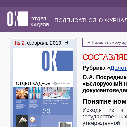
ПОДПИСАТЬСЯ
О ЖУРНА
←
№ 2,
февраль 2019
Назад к номеру ж
СОСТАВЛЯЕ
Рубрика «
Дело
О.А. Посредни
«Белорусский н
документоведен
Понятие ном
Исходя из ч.
государст
утвержденной 