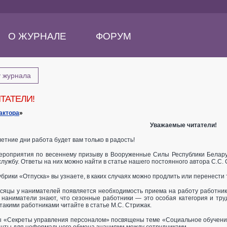
О ЖУРНАЛЕ
ФОРУМ
у журнала
ТАТЕЛИ!
актора
»
Уважаемые читатели!
етние дни работа будет вам только в радость!
ероприятия по весеннему призыву в Вооруженные Силы Республики Беларус
службу. Ответы на них можно найти в статье нашего постоянного автора С.С.
убрики «Отпуска» вы узнаете, в каких случаях можно продлить или перенести
есяцы у нанимателей появляется необходимость приема на работу работник
е наниматели знают, что сезонные работники — это особая категория и т
такими работниками читайте в статье М.С. Стрижак.
 «Секреты управления персоналом» посвящены теме «Социальное обучение»,