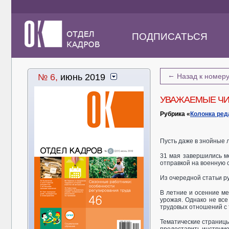
ПОДПИСАТЬСЯ
←
№ 6,
июнь 2019
Назад к номер
УВАЖАЕМЫЕ ЧИ
Рубрика «
Колонка ред
Пусть даже в знойные л
31 мая завершились м
отправкой на военную 
Из очередной статьи р
В летние и осенние м
урожая. Однако не вс
трудовых отношений с 
Тематические страницы