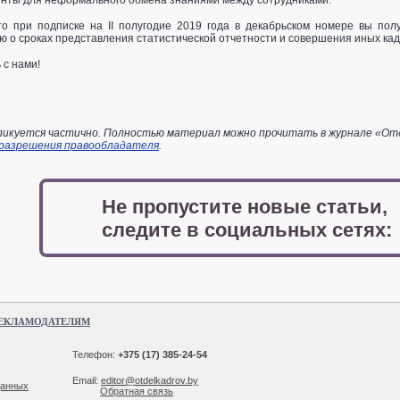
енты для неформального обмена знаниями между сотрудниками.
о при подписке на II полугодие 2019 года в декабрьском номере вы пол
о сроках представления статистической отчетности и совершения иных кад
 с нами!
икуется частично. Полностью материал можно прочитать в журнале «Отдел
 разрешения правообладателя
.
Не пропустите новые статьи,
следите в социальных сетях:
ЕКЛАМОДАТЕЛЯМ
Телефон:
+375 (17) 385-24-54
Email:
editor@otdelkadrov.by
данных
Обратная связь