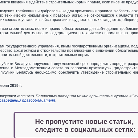
мента введения в действие строительных норм и правил, если иное не пред
юдения требования и добровольные для применения правила в области архи
ых технических нормативных правовых актах, не относящихся к области т
ких кодексах установившейся практики, государственных стандартах, общего
ствие строительных норм и правил обязательные для соблюдения требовани
строительной деятельности, содержащиеся в технических нормативных пра
ам государственного управления, иным государственным организациям, под
стерство архитектуры и строительства предложения о включении обязательн
троительной деятельности, в строительные нормы.
публики Беларусь поручено в двухмесячный срок определить порядок разра
ение о Межведомственном совете по вопросам архитектуры, градостроительс
спублики Беларусь необходимо обеспечить утверждение строительных но
июня 2019 г.
икуется частично. Полностью материал можно прочитать в журнале «Отдел
 разрешения правообладателя
.
Не пропустите новые статьи,
следите в социальных сетях: