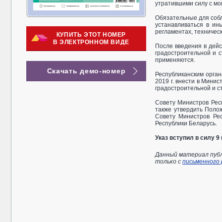
утратившими силу с мо
Обязательные для собл
устанавливаться в ин
регламентах, техничес
КУПИТЬ ЭТОТ НОМЕР
В ЭЛЕКТРОННОМ ВИДЕ
После введения в дей
градостроительной и 
применяются.
Скачать демо-номер
Республиканским орган
2019 г. внести в Мини
градостроительной и с
Совету Министров Рес
также утвердить Полож
Совету Министров Ре
Республики Беларусь.
Указ вступил в силу 9 
Данный материал публ
только с
письменного