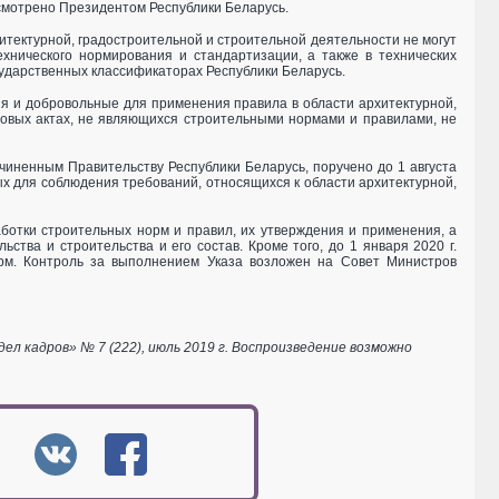
усмотрено Президентом Республики Беларусь.
тектурной, градостроительной и строительной деятельности не могут
ехнического нормирования и стандартизации, а также в технических
сударственных классификаторах Республики Беларусь.
я и добровольные для применения правила в области архитектурной,
вовых актах, не являющихся строительными нормами и правилами, не
чиненным Правительству Республики Беларусь, поручено до 1 августа
ых для соблюдения требований, относящихся к области архитектурной,
ботки строительных норм и правил, их утверждения и применения, а
тва и строительства и его состав. Кроме того, до 1 января 2020 г.
рм. Контроль за выполнением Указа возложен на Совет Министров
 кадров» № 7 (222), июль 2019 г. Воспроизведение возможно