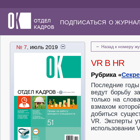
ПОДПИСАТЬСЯ
О ЖУРНА
←
№ 7,
июль 2019
Назад к номеру ж
VR В HR
Рубрика «
Секре
Последние годы 
ведут борьбу з
только на слов
взмахом которо
добиться сущес
VR. Эксперты у
использовании V